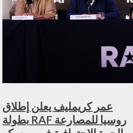
عمر كريمليف يعلن إطلاق
بطولة RAF روسيا للمصارعة