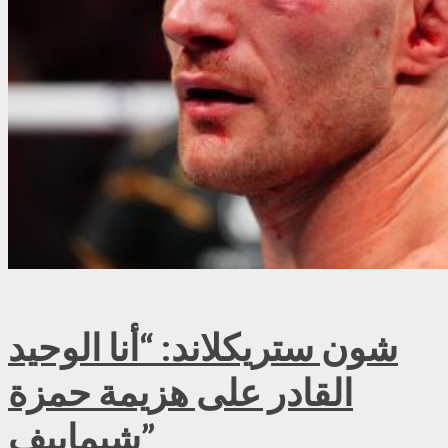
شون ستريكلاند: “أنا الوحيد
القادر على هزيمة حمزة
شيماييف”