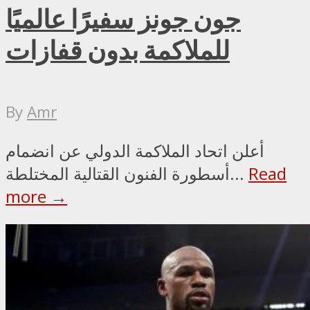
جون جونز سفيرًا عالميًا
للملاكمة بدون قفازات
By
Amr
أعلن اتحاد الملاكمة الدولي عن انضمام
Read
أسطورة الفنون القتالية المختلطة...
more →