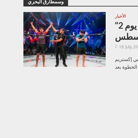
وسمطارق البحري
الأخبار
“أبوظبي إكستريم 5” تعود إلى نقطة انطلاقتها يوم 2
سطس
18 July,2
قامة النسخة الخامسة