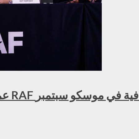
عمر ك