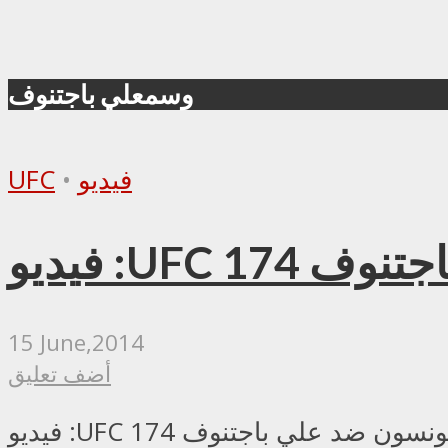
وسمعلي باجتنوف
فيديو
•
UFC
 باجتنوف
15 June,2014
أضف تعليق