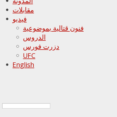
المدونة
مقابلات
فيديو
فنون قتالية بموضوعية
الدروس
دزرت فورس
UFC
English