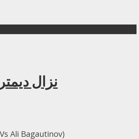
فيديو :FC 174
فيديو :UFC 174 نزال ديمتريوس جونسون ضد ع