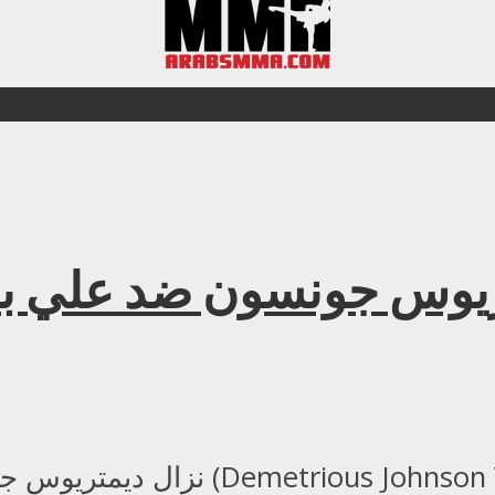
U نزال ديمتريوس جونسون ضد علي
لي باجتنوف (Demetrious Johnson Vs Ali Bagautinov)