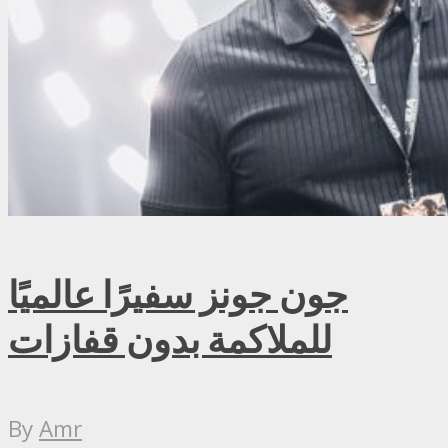
جون جونز سفيرًا عالميًا
للملاكمة بدون قفازات
By
Amr