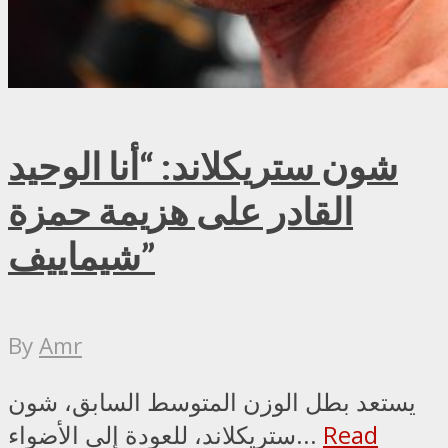
شون ستريكلاند: “أنا الوحيد
القادر على هزيمة حمزة
شيماييف”
By
Amr
يستعد بطل الوزن المتوسط السابق، شون
Read
ستريكلاند، للعودة إلى الأضواء...