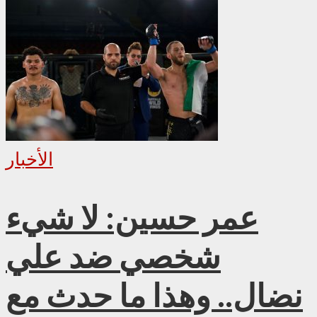
الأخبار
عمر حسين: لا شيء
شخصي ضد علي
نضال.. وهذا ما حدث مع