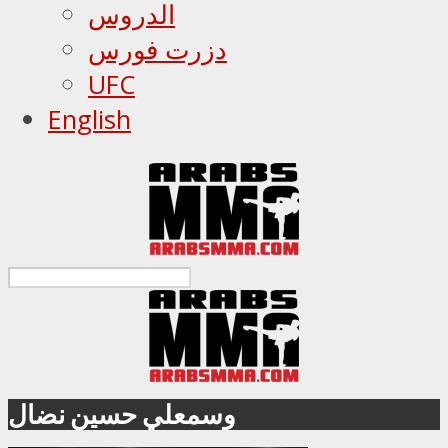
الدروس
دزرت فورس
UFC
English
وسمعلي حسين نضال