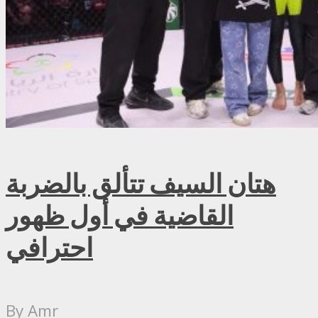
هتان السيف تتألق بالضربة
القاضية في أول ظهور
احترافي
By
Amr