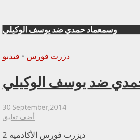
وسمعماد حمدي ضد يوسف الوكيلي
دزرت فورس
•
فيديو
30 September,2014
أضف تعليق
ديزرت فورس الأكادمية 2