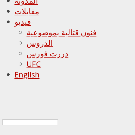
المدونة
مقابلات
فيديو
فنون قتالية بموضوعية
الدروس
دزرت فورس
UFC
English