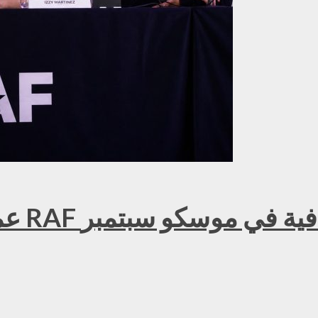
عمر ك