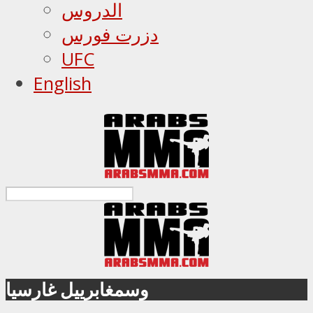
الدروس
دزرت فورس
UFC
English
وسمغابرييل غارسيا