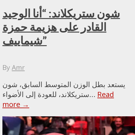
شون ستريكلاند: “أنا الوحيد
القادر على هزيمة حمزة
شيماييف”
By
Amr
يستعد بطل الوزن المتوسط السابق، شون
Read
ستريكلاند، للعودة إلى الأضواء...
more →