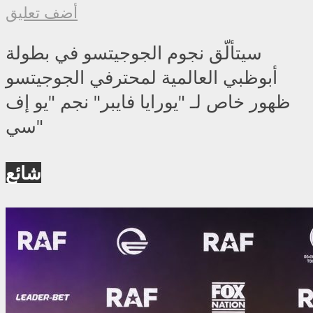
أضف تعليق
سيتألّق نجوم الجوجيتسو في بطولة
أبوظبي العالمية لمحترفي الجوجيتسو
ظهور خاص لـ "يورايا فايبر" نجم "يو إف
سي"
شائع