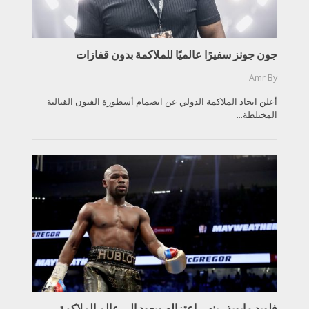
جون جونز سفيرًا عالميًا للملاكمة بدون قفازات
Amr
By
أعلن اتحاد الملاكمة الدولي عن انضمام أسطورة الفنون القتالية
المختلطة...
فلويد مايويذر ينهي اعتزاله ويعود إلى عالم الملاكمة