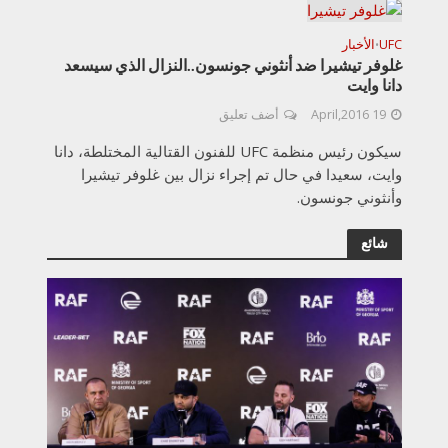
UFC
الأخبار
•
غلوفر تيشيرا ضد أنثوني جونسون..النزال الذي سيسعد
دانا وايت
19 April,2016
أضف تعليق
سيكون رئيس منظمة UFC للفنون القتالية المختلطة، دانا
وايت، سعيدا في حال تم إجراء نزال بين غلوفر تيشيرا
وأنثوني جونسون.
شائع