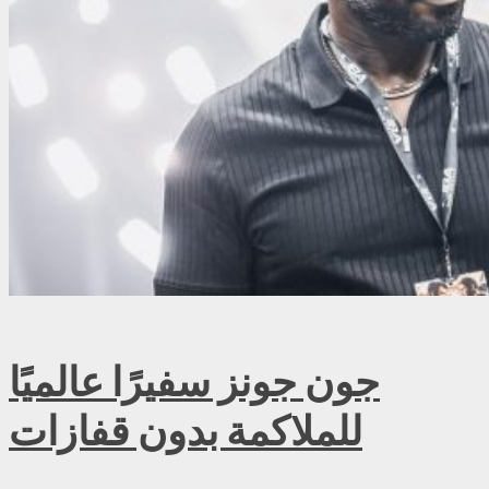
جون جونز سفيرًا عالميًا
للملاكمة بدون قفازات