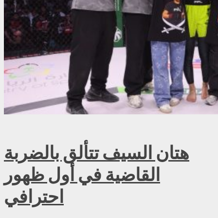
هتان السيف تتألق بالضربة
القاضية في أول ظهور
احترافي