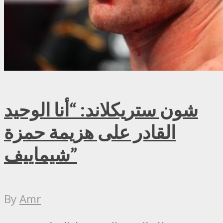
شون ستريكلاند: “أنا الوحيد
القادر على هزيمة حمزة
شيماييف”
By
Amr