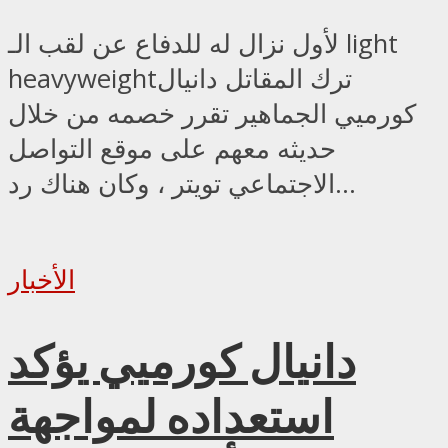
لأول نزال له للدفاع عن لقب الـ light
heavyweightترك المقاتل دانيال
كورميي الجماهير تقرر خصمه من خلال
حديثه معهم على موقع التواصل
الاجتماعي تويتر ، وكان هناك رد...
الأخبار
دانيال كورميي يؤكد
استعداده لمواجهة