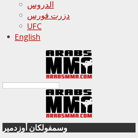
الدروس
دزرت فورس
UFC
English
وسمفولكان أوزدمير