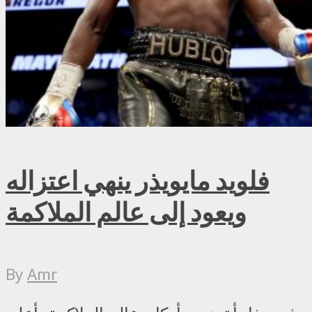
فلويد مايويذر ينهي اعتزاله
ويعود إلى عالم الملاكمة
By
Amr