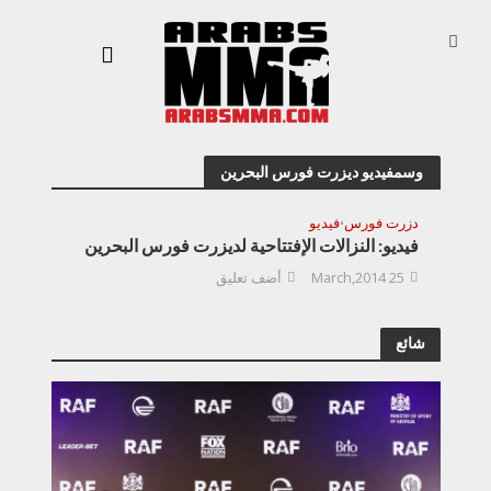
وسمفيديو ديزرت فورس البحرين
دزرت فورس
فيديو
•
فيديو: النزالات الإفتتاحية لديزرت فورس البحرين
25 March,2014
أضف تعليق
شائع