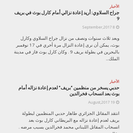
الأخبار
جراح السلاوي: أريد إعادة نزالي أمام كارل بوث في بريف
9
8 September,2017
وبعد ثلاث سنوات ونصف من نزال جراح السلاوي وكارل
بوث، يمكن أن نرى إعادة النزال مرة أخري في 17 نوفمبر
بالبحرين في بطولة بريف 9 . وكان كارل بوث فاز في مدينة
الملك...
الأخبار
حدبي يسخر من منظمين “بريف” لعدم إعادة نزاله أمام
بوث بعد انسحاب فخرالدين
19 August,2017
انتقد المقاتل الجزائري طاهار حدبي المنظمين لبطولة
بريف لعدم إعادة نزاله مع البريطاني كارل بوث بعد
انسحاب المقاتل اللبناني محمد فخرالدين بسبب مرضه .