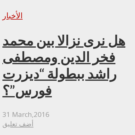
الأخبار
هل نرى نزالا بين محمد
فخر الدين ومصطفى
راشد ببطولة “ديزرت
فورس”؟
31 March,2016
أضف تعليق