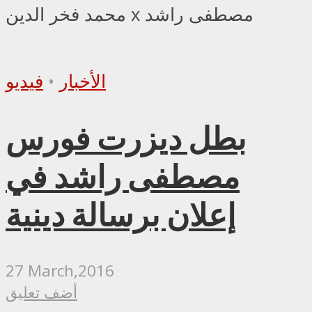
محمد فخر الدين x مصطفى راشد
الأخبار
•
فيديو
بطل ديزرت فورس
مصطفى راشد في
إعلان برسالة دينية
27 March,2016
أضف تعليق