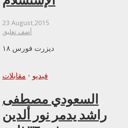
23 August,2015
أضف تعليق
ديزرت فورس ١٨
فيديو
•
مقابلات
السعودي مصطفى
راشد يدمر نور ألدين