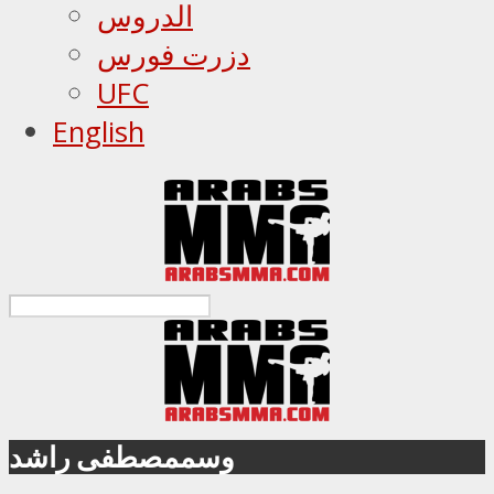
الدروس
دزرت فورس
UFC
English
وسممصطفى راشد