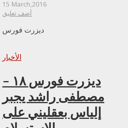
15 March,2016
أضف تعليق
ديزرت فورس
الأخبار
ديزرت فورس ١٨ –
مصطفى راشد يجبر
إلياس بعقليني على
الإستسلام