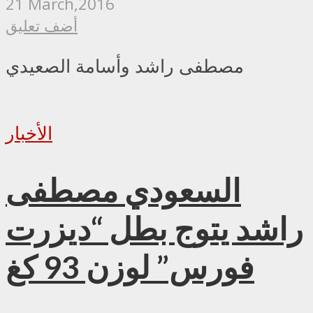
21 March,2016
أضف تعليق
مصطفى راشد وأسامة الصعيدي
الأخبار
السعودي مصطفى
راشد يتوج بطل “ديزرت
فورس” لوزن 93 كغ