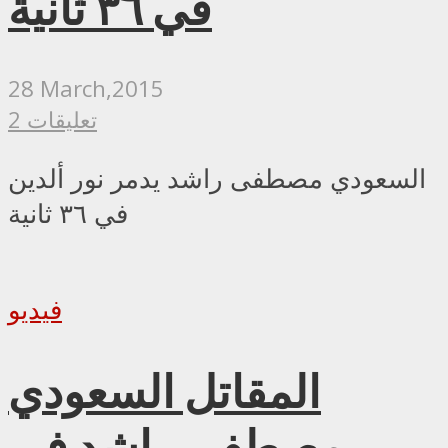
في ٣٦ ثانية
28 March,2015
2 تعليقات
السعودي مصطفى راشد يدمر نور ألدين
في ٣٦ ثانية
فيديو
المقاتل السعودي
مصطفى راشد في