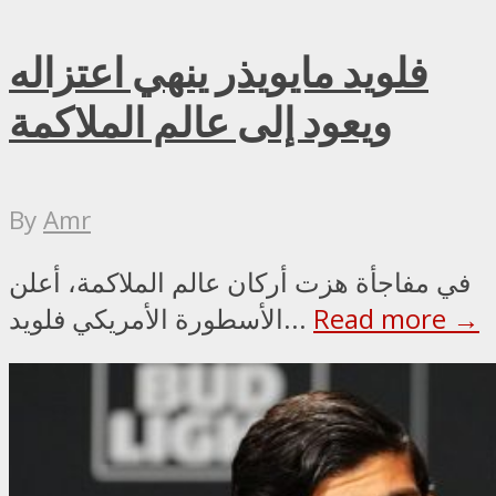
فلويد مايويذر ينهي اعتزاله
ويعود إلى عالم الملاكمة
By
Amr
في مفاجأة هزت أركان عالم الملاكمة، أعلن
Read more →
الأسطورة الأمريكي فلويد...