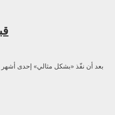
مايك ت