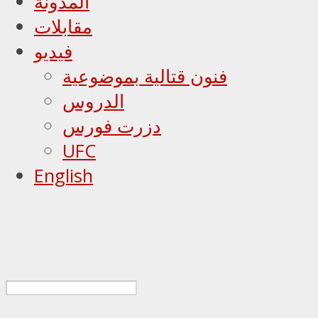
المدونة
مقابلات
فيديو
فنون قتالية بموضوعية
الدروس
دزرت فورس
UFC
English