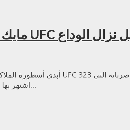
ايسون مندهش من نجم UFC قبل نزال الوداع
أبدى أسطورة الملاكمة مايك تايسون إعج
اشتهر بها خلال مسيرته. وفي وقت تستعد فيه بطولة...