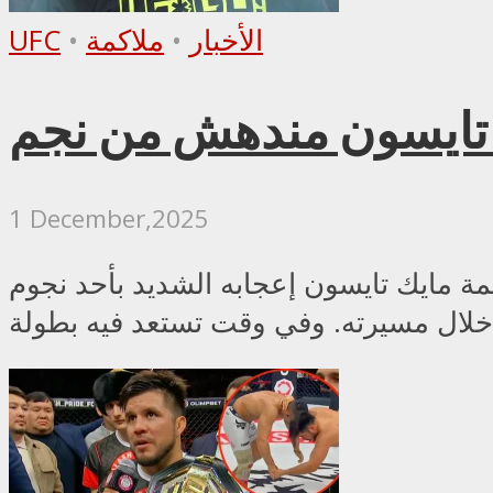
الأخبار
•
ملاكمة
•
UFC
1 December,2025
ابه الشديد بأحد نجوم UFC 323 بعد أن نفّذ «بشكل مثالي» إحدى أشهر ضرباته التي