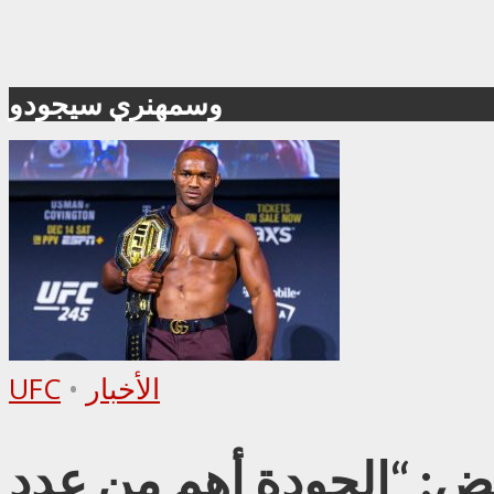
وسمهنري سيجودو
الأخبار
•
UFC
يض: “الجودة أهم من عدد