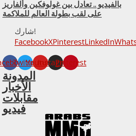
بالفيديو .. تعادل بين غولوفكين وألفاريز
على لقب بطولة العالم للملاكمة
شارك!
Facebook
X
Pinterest
LinkedIn
What
acebook
Twitter
Youtube
Instagram
Pinterest
المدونة
الأخبار
مقابلات
فيديو