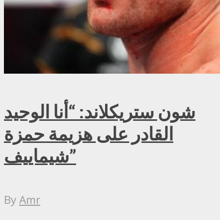
شون ستريكلاند: “أنا الوحيد
القادر على هزيمة حمزة
شيماييف”
By
Amr