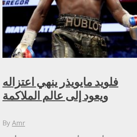
فلويد مايويذر ينهي اعتزاله
ويعود إلى عالم الملاكمة
By
Amr