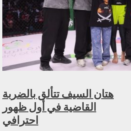
هتان السيف تتألق بالضربة
القاضية في أول ظهور
احترافي