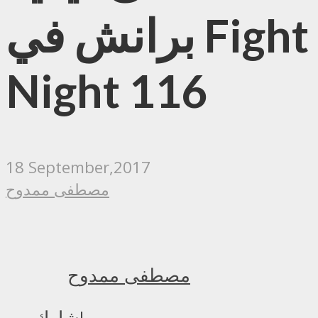
برانش في Fight
Night 116
18 September,2017
مصطفى ممدوح
مصطفى ممدوح
شارك!