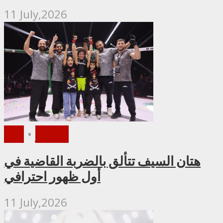
11 July,2026
الأخبار
•
PFL
هتان السيف تتألق بالضربة القاضية في
أول ظهور احترافي
11 July,2026