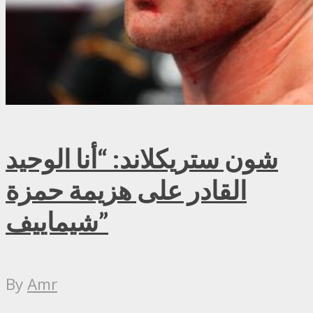
شون ستريكلاند: “أنا الوحيد
القادر على هزيمة حمزة
شيماييف”
By
Amr