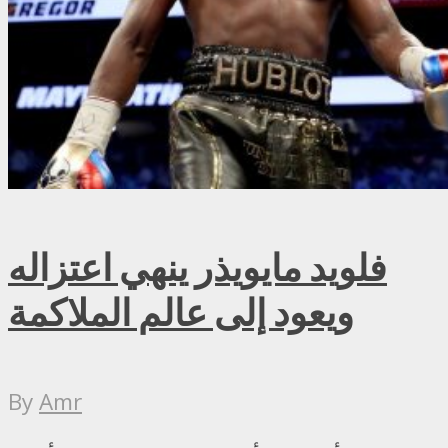
فلويد مايويذر ينهي اعتزاله
ويعود إلى عالم الملاكمة
By
Amr