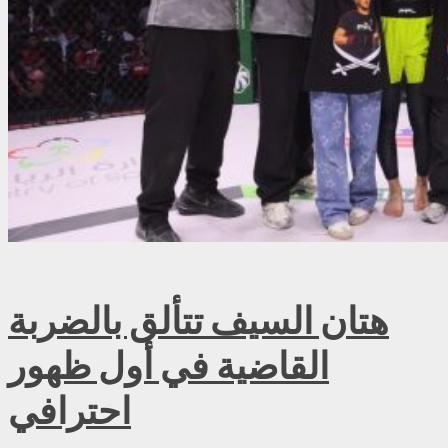
هتان السيف تتألق بالضربة
القاضية في أول ظهور
احترافي