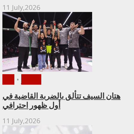
11 July,2026
الأخبار
•
PFL
هتان السيف تتألق بالضربة القاضية في
أول ظهور احترافي
11 July,2026