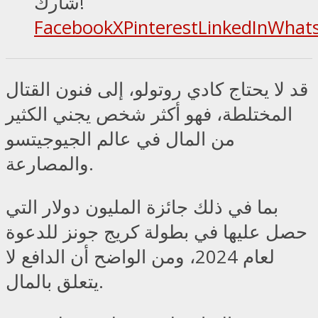
شارك!
Facebook
X
Pinterest
LinkedIn
What
قد لا يحتاج كادي روتولو، إلى فنون القتال
المختلطة، فهو أكثر شخص يجني الكثير
من المال في عالم الجيوجيتسو
والمصارعة.
بما في ذلك جائزة المليون دولار التي
حصل عليها في بطولة كريج جونز للدعوة
لعام 2024، ومن الواضح أن الدافع لا
يتعلق بالمال.