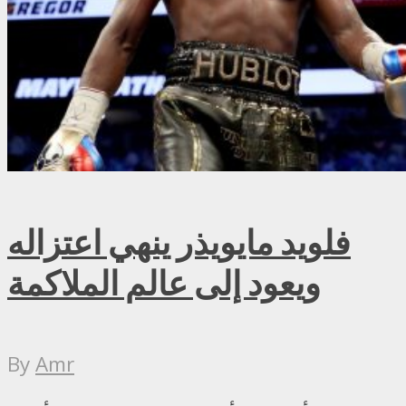
فلويد مايويذر ينهي اعتزاله
ويعود إلى عالم الملاكمة
By
Amr