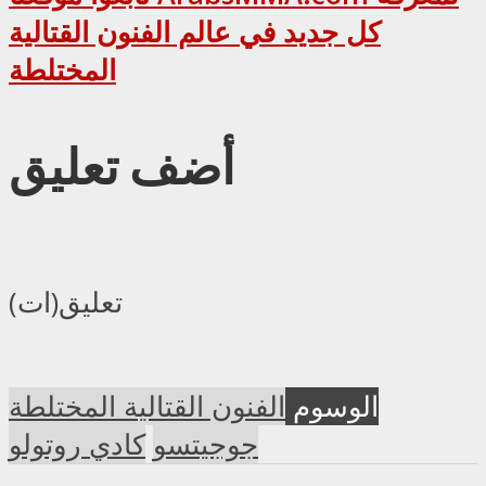
كل جديد في عالم الفنون القتالية
المختلطة
أضف تعليق
تعليق(ات)
الوسوم
الفنون القتالية المختلطة
جوجيتسو
كادي روتولو