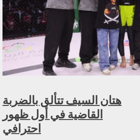
هتان السيف تتألق بالضربة
القاضية في أول ظهور
احترافي