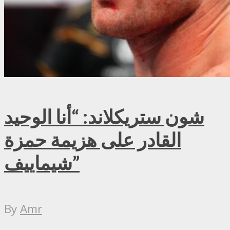
شون ستريكلاند: “أنا الوحيد
القادر على هزيمة حمزة
شيماييف”
By
Amr