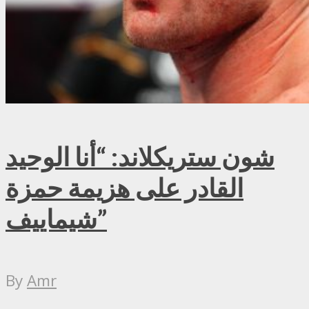
شون ستريكلاند: “أنا الوحيد
القادر على هزيمة حمزة
شيماييف”
By
Amr