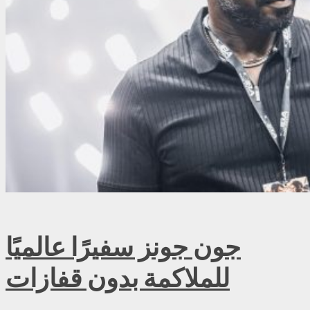
جون جونز سفيرًا عالميًا
للملاكمة بدون قفازات