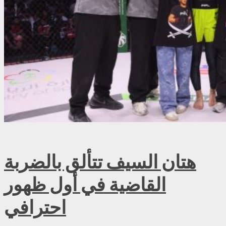
هتان السيف تتألق بالضربة
القاضية في أول ظهور
احترافي