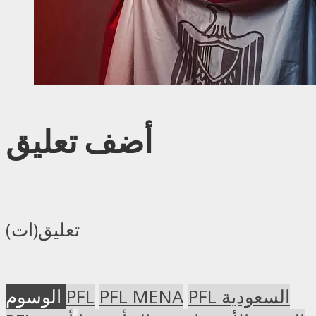
أضف تعليق
تعليق(ات)
PFL السعودية
PFL MENA
PFL
الوسوم