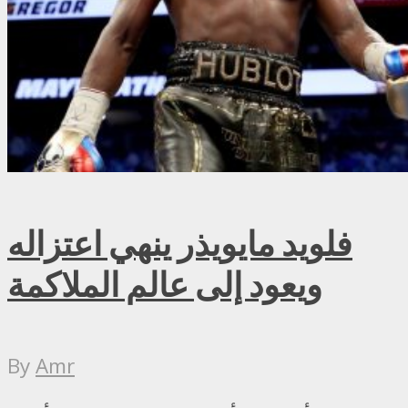
فلويد مايويذر ينهي اعتزاله
ويعود إلى عالم الملاكمة
By
Amr