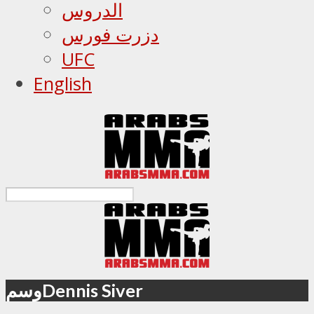
الدروس
دزرت فورس
UFC
English
وسمDennis Siver