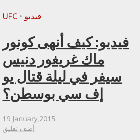
فيديو
•
UFC
فيديو: كيف أنهى كونور
ماك غريغور دنيس
سيفر في ليلة قتال يو
إف سي بوسطن؟
19 January,2015
أضف تعليق