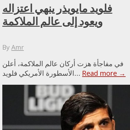
فلويد مايويذر ينهي اعتزاله
ويعود إلى عالم الملاكمة
By
Amr
في مفاجأة هزت أركان عالم الملاكمة، أعلن
Read more →
الأسطورة الأمريكي فلويد...