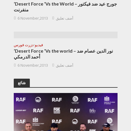
‘Desert Force ‘Vs the World – جورج عيد ضد فيكتور
منفرنت
أضف تعليق
6 November,2013
فيديو
دزرت فورس
•
‘Desert Force ‘Vs the world – نور الدين عصام ضد
أحمد الدرمكي
أضف تعليق
6 November,2013
شائع