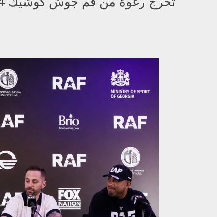
خنقة "Front Naked Choke" في UFC 184 تخرج رغوة من فم جوش كوشيك