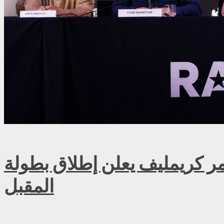
ريمليف يعلن إطلاق بطولة RAF روسيا للمصارعة الحرة الاحترافية في موسكو سبتمبر
المقبل