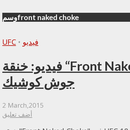
وسمfront naked choke
فيديو
•
UFC
فيديو: خنقة “Front Naked Choke” في UFC 184 تخرج رغوة من فم
جوش كوشيك
2 March,2015
أضف تعليق