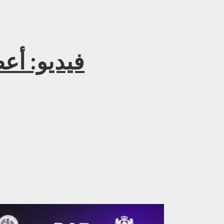
فيديو: أع