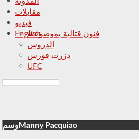
المدونة
مقابلات
فيديو
فنون قتالية بموضوعية
English
الدروس
دزرت فورس
UFC
وسمManny Pacquiao