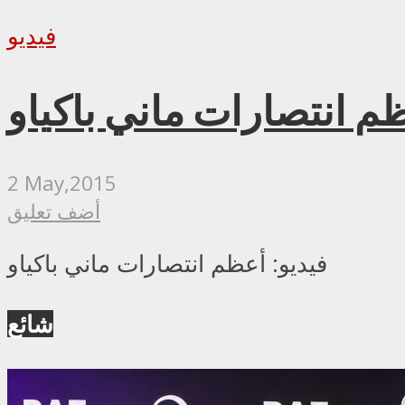
فيديو
ظم انتصارات ماني باكياو
2 May,2015
أضف تعليق
فيديو: أعظم انتصارات ماني باكياو
شائع