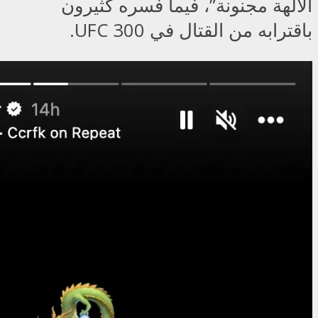
الآلهة مجنونة”، فيما فسره كثيرون
باقترابه من القتال في UFC 300.