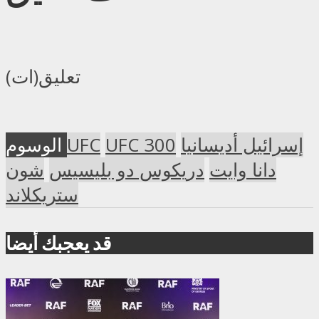
تعليق(ات)
إسرائيل أديسانيا
UFC 300
UFC
الوسوم
دانا وايت
دريكوس دو بليسيس
شون
ستريكلاند
قد يعجبك أيضا