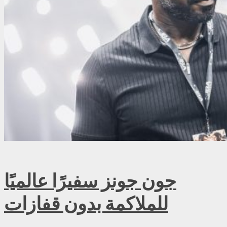
جون جونز سفيرًا عالميًا
للملاكمة بدون قفازات