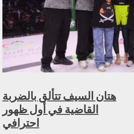
هتان السيف تتألق بالضربة
القاضية في أول ظهور
احترافي