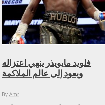
فلويد مايويذر ينهي اعتزاله
ويعود إلى عالم الملاكمة
By
Amr