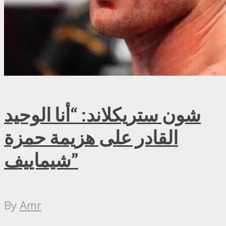
شون ستريكلاند: “أنا الوحيد
القادر على هزيمة حمزة
شيماييف”
By
Amr