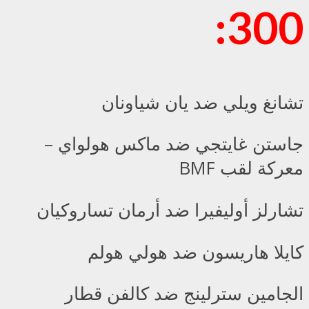
300:
تشانغ ويلي ضد يان شياونان
جاستن غايتجي ضد ماكس هولواي –
معركة لقب BMF
تشارلز أوليفيرا ضد أرمان تساروكيان
كايلا هاريسون ضد هولي هولم
الجامين سترلينج ضد كالفن قطار