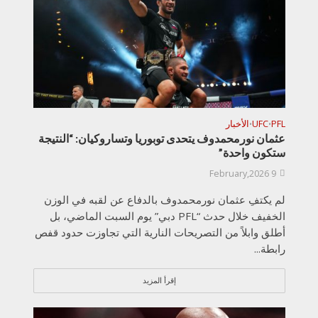
PFL
UFC
الأخبار
•
•
عثمان نورمحمدوف يتحدى توبوريا وتساروكيان: “النتيجة
ستكون واحدة”
9 February,2026
لم يكتفِ عثمان نورمحمدوف بالدفاع عن لقبه في الوزن
الخفيف خلال حدث “PFL دبي” يوم السبت الماضي، بل
أطلق وابلاً من التصريحات النارية التي تجاوزت حدود قفص
رابطة...
إقرأ المزيد