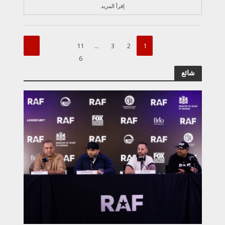
إقرأ المزيد
11
…
3
2
1
6
شائع