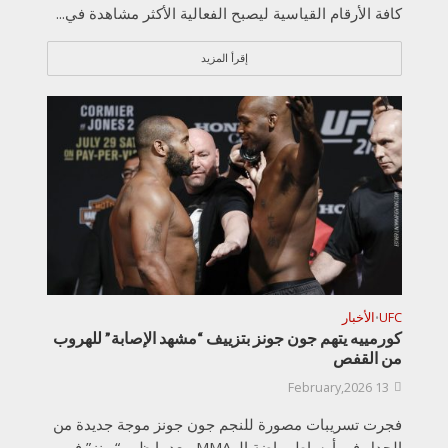
كافة الأرقام القياسية ليصبح الفعالية الأكثر مشاهدة في...
إقرأ المزيد
UFC
الأخبار
•
كورمييه يتهم جون جونز بتزييف “مشهد الإصابة” للهروب
من القفص
13 February,2026
فجرت تسريبات مصورة للنجم جون جونز موجة جديدة من
الجدل في أوساط رياضة الـ MMA، بعدما ظهر “بونز” في