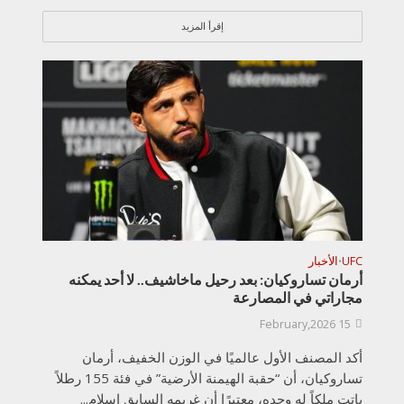
إقرأ المزيد
UFC
الأخبار
•
أرمان تساروكيان: بعد رحيل ماخاشيف.. لا أحد يمكنه
مجاراتي في المصارعة
15 February,2026
أكد المصنف الأول عالميًا في الوزن الخفيف، أرمان
تساروكيان، أن “حقبة الهيمنة الأرضية” في فئة 155 رطلاً
باتت ملكاً له وحده، معتبرًا أن غريمه السابق إسلام...