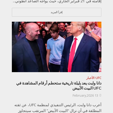
إقامته في 21 فبراير الجاري، حيث يواجه الصاعد أنطوني...
إقرأ المزيد
UFC
الأخبار
•
دانا وايت يعد بليلة تاريخية ستحطم أرقام المشاهدة في
UFC البيت الأبيض
13 February,2026
أعرب دانا وايت، الرئيس التنفيذي لمنظمة UFC، عن ثقته
المطلقة في أن نزال “البيت الأبيض” المرتقب سيتجاوز