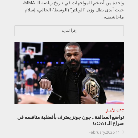
واحدة من أضخم المواجهات في تاريخ رياضة الـ MMA،
حيث أبدى بطل وزن “الويلتر” (الوسط) الحالي، إسلام
ماخاشيف،...
إقرأ المزيد
UFC
الأخبار
•
تواضع العمالقة.. جون جونز يعترف بأفضلية منافسه في
صراع الـGOAT
11 February,2026