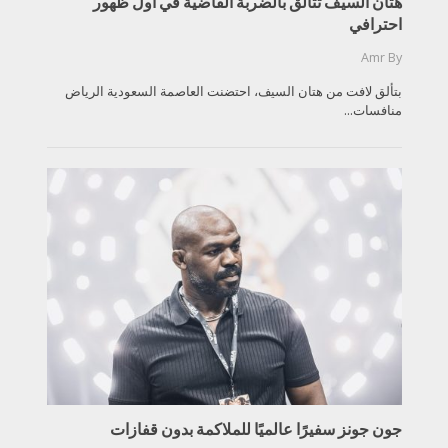
هتان السيف تتألق بالضربة القاضية في أول ظهور
احترافي
Amr
By
بتألق لافت من هتان السيف، احتضنت العاصمة السعودية الرياض
منافسات...
جون جونز سفيرًا عالميًا للملاكمة بدون قفازات