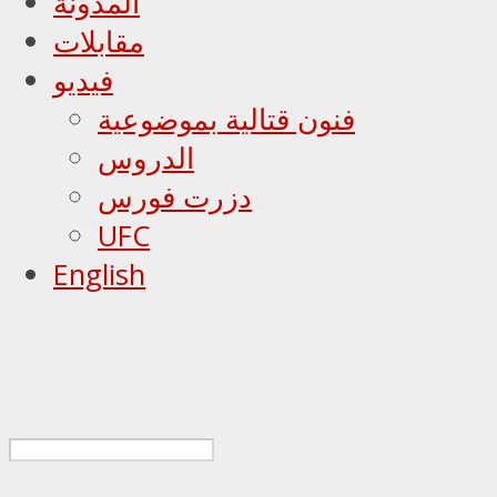
المدونة
مقابلات
فيديو
فنون قتالية بموضوعية
الدروس
دزرت فورس
UFC
English