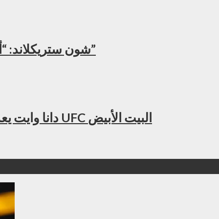
شون ستريكلاند: “أنا الوحيد القادر على هزيمة حمزة شيماييف”
دانا وايت يعد بليلة تاريخية ستحطم أرقام المشاهدة في UFC البيت الأبيض