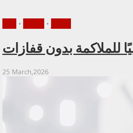
الأخبار
•
ملاكمة
•
UFC
ًا للملاكمة بدون قفازات
25 March,2026