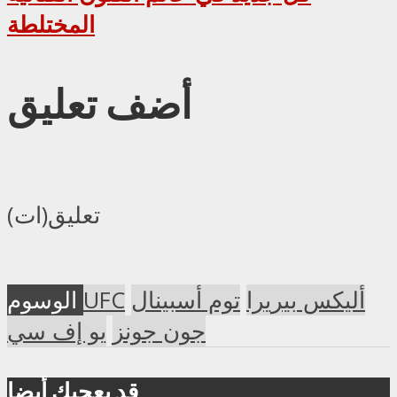
المختلطة
أضف تعليق
تعليق(ات)
أليكس بيريرا
توم أسبينال
UFC
الوسوم
جون جونز
يو إف سي
قد يعجبك أيضا