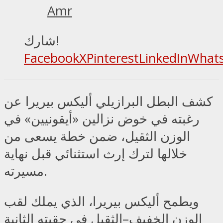
Amr
شارك!
Facebook
X
Pinterest
LinkedIn
What
كشف البطل البرازيلي أليكس بيريرا عن
رغبته في خوض نزالين «أيقونيين» في
الوزن الثقيل، ضمن خطة يسعى من
خلالها لترك إرث استثنائي قبل نهاية
مسيرته.
ويطمح أليكس بيريرا، الذي يملك لقب
الوزن الخفيف–الثقيل في حقبته الثانية