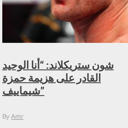
شون ستريكلاند: “أنا الوحيد
القادر على هزيمة حمزة
شيماييف”
By
Amr