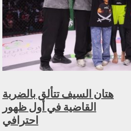
هتان السيف تتألق بالضربة
القاضية في أول ظهور
احترافي