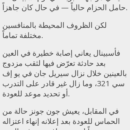
حامل الحزام حالياً — في حال كان جاهزاً.
لكن الظروف المحيطة بالمنافسين
مختلفة تماماً.
فأسبينال يعاني إصابة خطيرة في العين
بعد حادثة تعرّض فيها لثقب مزدوج
بالعينين خلال نزال سيريل جان في يو إف
سي 321، وما زال غير قادر على التدرب
أو تحديد موعد للعودة.
في المقابل، يعيش جون جونز حالة من
الحماس للعودة بعد إعلانه إنهاء اعتزاله