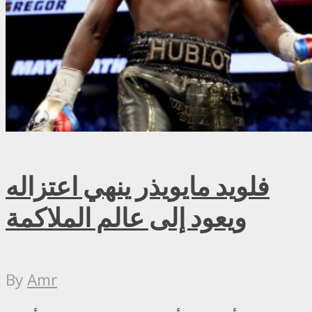
فلويد مايويذر ينهي اعتزاله
ويعود إلى عالم الملاكمة
By
Amr