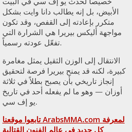
خصيصاً لحدث يو إف سي في البيت
الأبيض، بل إنه يطالب دانا وايت بشكل
متكرر بإعادته إلى القفص، وقد تكون
مواجهة أليكس بيريرا هي الشرارة التي
تفعّل عودته رسمياً.
الانتقال إلى الوزن الثقيل يمثل مغامرة
كبيرة، لكنه قد يمنح بيريرا فرصة لتحقيق
إنجاز تاريخي بأن يصبح بطلاً في ثلاثة
أوزان — وهو ما لم يفعله أحد في تاريخ
يو إف سي.
تابعوا موقعنا ArabsMMA.com لمعرفة
كل جديد في عالم الفنون القتالية