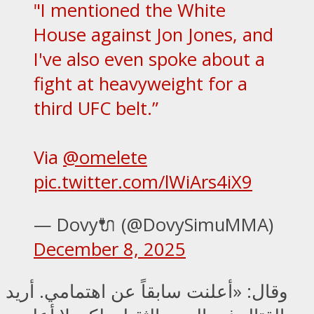
"I mentioned the White
House against Jon Jones, and
I've also even spoke about a
fight at heavyweight for a
third UFC belt.”
Via
@omelete
pic.twitter.com/lWiArs4iX9
— Dovy🔌 (@DovySimuMMA)
December 8, 2025
وقال: «أعلنت سابقاً عن اهتمامي. أريد