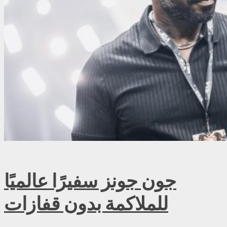
جون جونز سفيرًا عالميًا
للملاكمة بدون قفازات