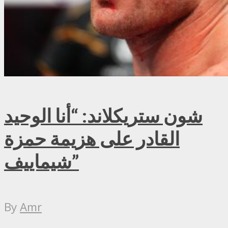
شون ستريكلاند: “أنا الوحيد
القادر على هزيمة حمزة
شيماييف”
By
Amr