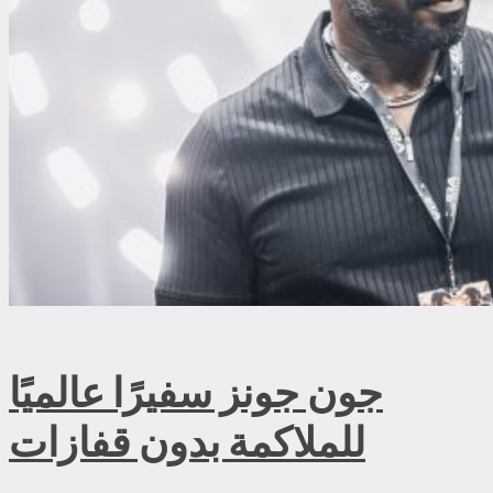
جون جونز سفيرًا عالميًا
للملاكمة بدون قفازات