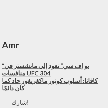
Amr
“يو إف سي” تعود إلى مانشستر في
منافسات UFC 304
كافانا: أسلوب كونور ماكغريغور حاد كما
كان دائمًا
شارك!