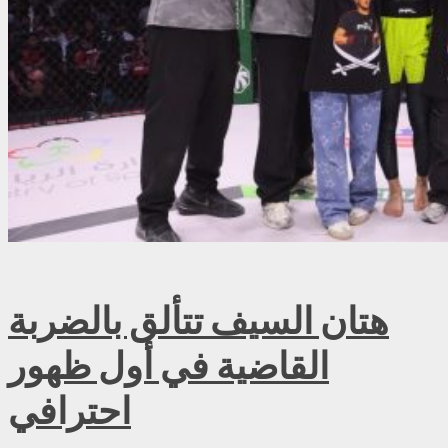
هتان السيف تتألق بالضربة
القاضية في أول ظهور
احترافي