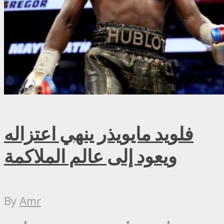
فلويد مايويذر ينهي اعتزاله
ويعود إلى عالم الملاكمة
By
Amr