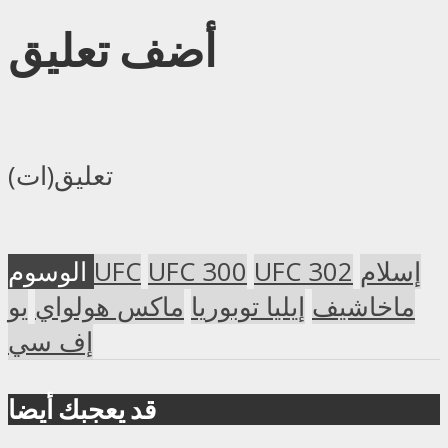
أضف تعليق
تعليق(ات)
إسلام
UFC 302
UFC 300
UFC
الوسوم
ماخاشيف
إيليا توبوريا
ماكس هولواي
يو
إف سي
قد يعجبك أيضا