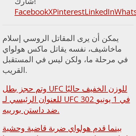
شارك!
Facebook
X
Pinterest
LinkedIn
What
يمكن أن يرى المقاتل الروسي إسلام
ماخاشيف، نفسه يقاتل ماكس هولواي
في مرحلة ما، ولكن ليس في المستقبل
القريب.
وتم حجز بطل UFC للوزن الخفيف حاليًا
للعنوان الرئيسي لـ UFC 302 في 1 يونيو
ضد داستن بورييه.
بينما قدم هولواي ضربة قاضية وحشية