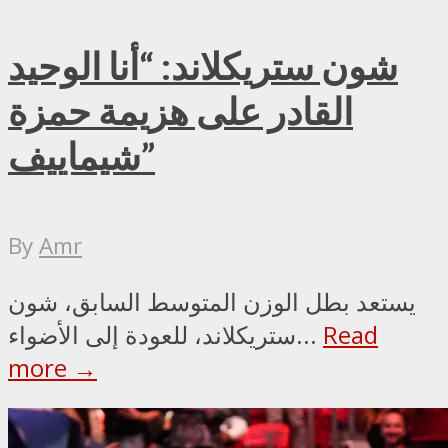
شون ستريكلاند: “أنا الوحيد
القادر على هزيمة حمزة
شيماييف”
By
Amr
يستعد بطل الوزن المتوسط السابق، شون
Read
ستريكلاند، للعودة إلى الأضواء...
more →