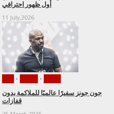
أول ظهور احترافي
11 July,2026
الأخبار
•
ملاكمة
•
UFC
جون جونز سفيرًا عالميًا للملاكمة بدون
قفازات
25 March,2026