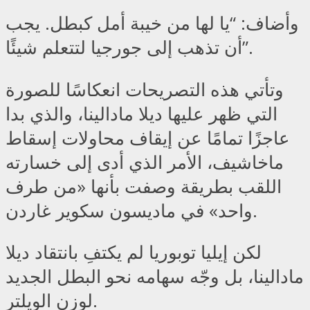
وأضاف: “يا لها من خيبة أمل كبطل. يجب
أن تذهب إلى جورجيا لتتعلم شيئًا”.
وتأتي هذه التصريحات انعكاسًا للصورة
التي ظهر عليها ديلا مادالينا، والذي بدا
عاجزًا تمامًا عن إيقاف محاولات إسقاط
ماخاشيف، الأمر الذي أدى إلى خسارته
اللقب بطريقة وصفت بأنها «من طرف
واحد» في ماديسون سكوير غاردن.
لكن إيليا توبوريا لم يكتفِ بانتقاد ديلا
مادالينا، بل وجّه سهامه نحو البطل الجديد
لوزن الويلتر.