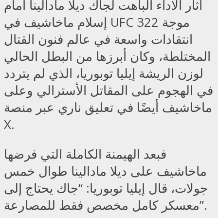
أثار الأداء الباهت لجاك ديلا مادالينا أمام
إسلام ماخاشيف في UFC 322 موجة
انتقادات واسعة في عالم فنون القتال
المختلطة، وكان أبرزها من البطل الحالي
لوزن الريشة إيليا توبوريا، الذي لم يتردد
في الهجوم على المقاتل الأسترالي وعلى
ماخاشيف أيضًا في تعليق ناري عبر منصة
X.
فبعد الهيمنة الكاملة التي فرضها
ماخاشيف على ديلا مادالينا طوال خمس
جولات، قال إيليا توبوريا: “جاك يحتاج إلى
معسكر كامل مخصص فقط للمصارعة”.