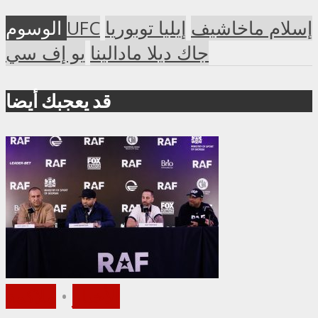
إسلام ماخاشيف
إيليا توبوريا
UFC
الوسوم
جاك ديلا مادالينا
يو إف سي
قد يعجبك أيضا
الأخبار
•
ملاكمة