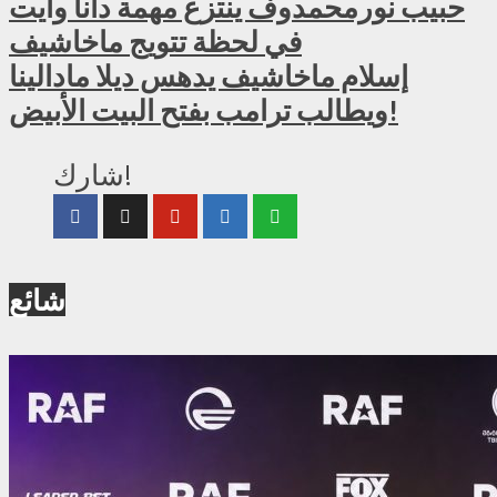
حبيب نورمحمدوف ينتزع مهمة دانا وايت
في لحظة تتويج ماخاشيف
إسلام ماخاشيف يدهس ديلا مادالينا
ويطالب ترامب بفتح البيت الأبيض!
شارك!
شائع