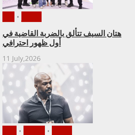
الأخبار
•
PFL
هتان السيف تتألق بالضربة القاضية في
أول ظهور احترافي
11 July,2026
الأخبار
•
ملاكمة
•
UFC