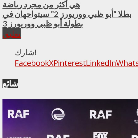
هي أكثر من مجرد رياضة
بطلا “أبو ظبي ووريورز 2” سيتواجهان في
بطولة أبو ظبي ووريورز 3
تعليق
شارك!
Facebook
X
Pinterest
LinkedIn
What
شائع