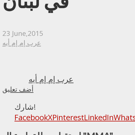
في لبنان
23 June,2015
عرب إم إم أيه
عرب إم إم أيه
أضف تعليق
شارك!
Facebook
X
Pinterest
LinkedIn
What