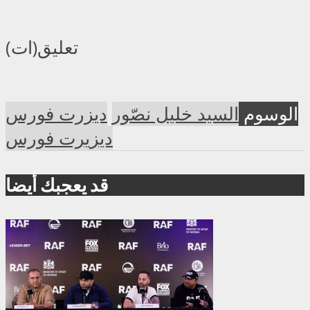
تعليق(ات)
الوسوم
السيد خليل نصّور
ديزرت فورس
ديزيرت فورس
قد يعجبك أيضا