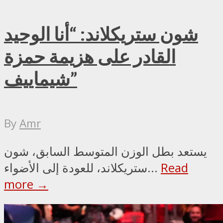
شون ستريكلاند: “أنا الوحيد
القادر على هزيمة حمزة
شيماييف”
By
Amr
يستعد بطل الوزن المتوسط السابق، شون
Read
ستريكلاند، للعودة إلى الأضواء...
more →