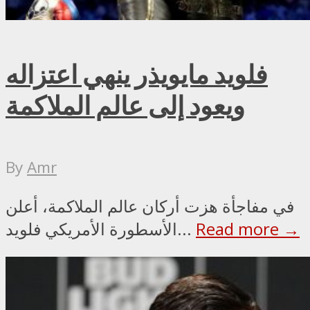
فلويد مايويذر ينهي اعتزاله
ويعود إلى عالم الملاكمة
By
Amr
في مفاجأة هزت أركان عالم الملاكمة، أعلن
Read more →
الأسطورة الأمريكي فلويد...