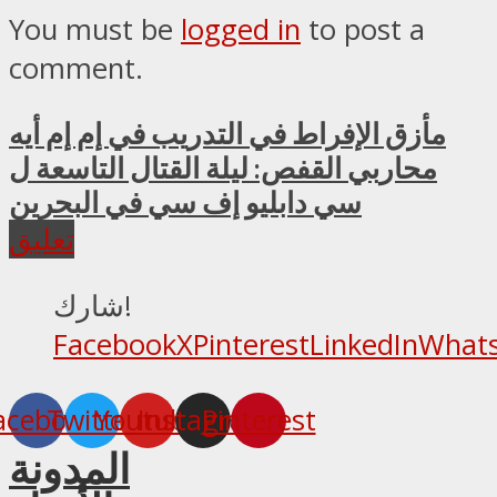
You must be
logged in
to post a
comment.
مأزق الإفراط في التدريب في إم إم أيه
محاربي القفص: ليلة القتال التاسعة ل
سي دابليو إف سي في البحرين
تعليق
شارك!
Facebook
X
Pinterest
LinkedIn
What
acebook
Twitter
Youtube
Instagram
Pinterest
المدونة