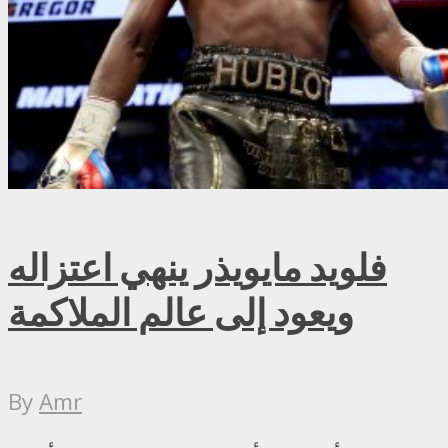
فلويد مايويذر ينهي اعتزاله
ويعود إلى عالم الملاكمة
By
Amr