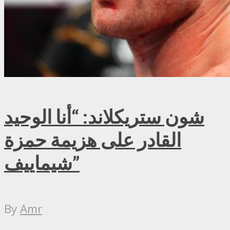
شون ستريكلاند: “أنا الوحيد
القادر على هزيمة حمزة
شيماييف”
By
Amr