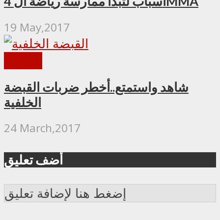
4 أسباب لتبدأ ممارسة رياضة الMMA
19 May,2017
المدونة
شاهد واستمتع..أخطر ضربات القبضة
الخلفية
24 March,2017
أضف تعليق
إضغط هنا لإضافة تعليق