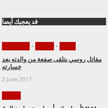
قد يعجبك أيضا
الأخبار
•
المدونة
•
غير مصنف
مقاتل روسي يتلقى صفعة من والدته بعد
خسارته
2 June,2017
المدونة