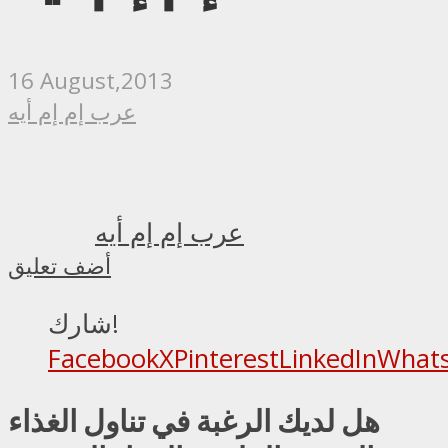
16 August,2013
عرب إم إم أيه
عرب إم إم أيه
أضف تعليق
شارك!
Facebook
X
Pinterest
LinkedIn
What
هل لديك الرغبة في تناول الغذاء