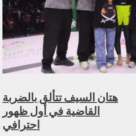
هتان السيف تتألق بالضربة
القاضية في أول ظهور
احترافي