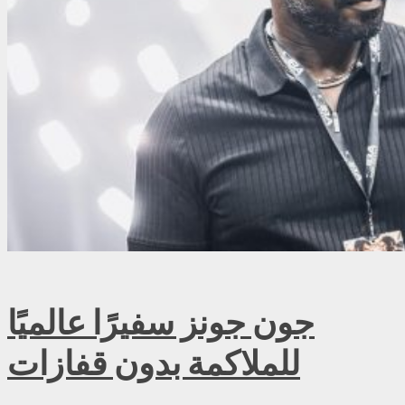
جون جونز سفيرًا عالميًا
للملاكمة بدون قفازات