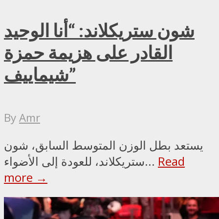
شون ستريكلاند: “أنا الوحيد
القادر على هزيمة حمزة
شيماييف”
By
Amr
يستعد بطل الوزن المتوسط السابق، شون
Read
ستريكلاند، للعودة إلى الأضواء...
more →