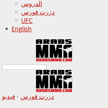
الدروس
دزرت فورس
UFC
English
دزرت فورس
•
فيديو