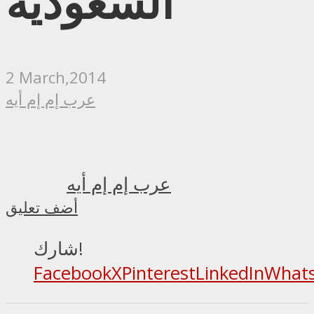
السعودية”
2 March,2014
عرب إم إم أيه
عرب إم إم أيه
أضف تعليق
شارك!
Facebook
X
Pinterest
LinkedIn
What