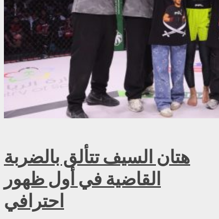
هتان السيف تتألق بالضربة
القاضية في أول ظهور
احترافي