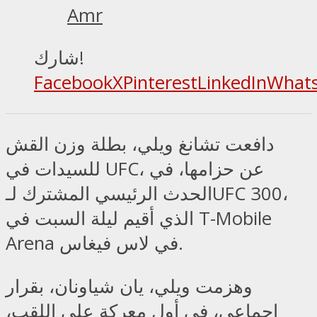
Amr
شارك!
Facebook
X
Pinterest
LinkedIn
What
دافعت تشانغ ويلي، بطلة وزن القش
للسيدات في UFC، عن حزامها، في
الحدث الرئيسي المشترك لـUFC 300،
الذي أقيم ليلة السبت في T-Mobile
Arena في لاس فيغاس.
وهزمت ويلي، يان شياونان، بقرار
إجماعي، في أول معركة على اللقب،