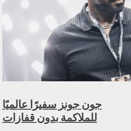
جون جونز سفيرًا عالميًا
للملاكمة بدون قفازات