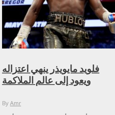
فلويد مايويذر ينهي اعتزاله
ويعود إلى عالم الملاكمة
By
Amr