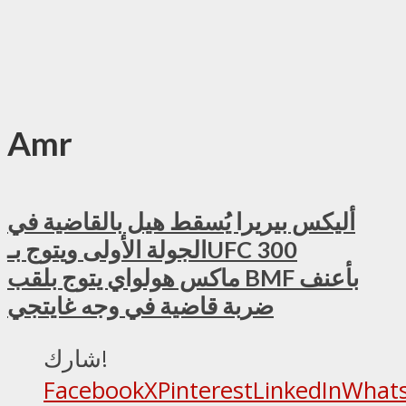
Amr
أليكس بيريرا يُسقط هيل بالقاضية في
الجولة الأولى ويتوج بـUFC 300
ماكس هولواي يتوج بلقب BMF بأعنف
ضربة قاضية في وجه غايتجي
شارك!
Facebook
X
Pinterest
LinkedIn
What