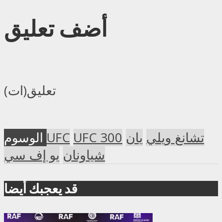
أضف تعليق
تعليق(ات)
تشانغ ويلي
يان
UFC 300
UFC
الوسوم
شياونان
يو إف سي
قد يعجبك أيضا