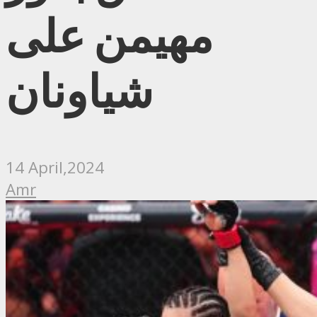
مهيمن على
شياونان
14 April,2024
Amr