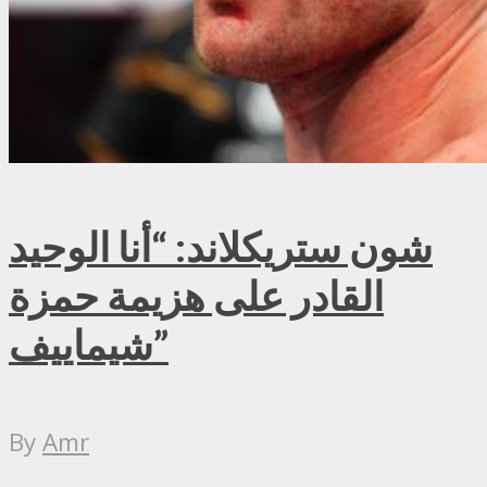
شون ستريكلاند: “أنا الوحيد
القادر على هزيمة حمزة
شيماييف”
By
Amr