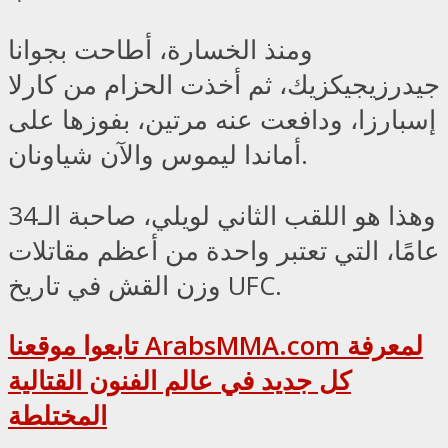
ومنذ الخسارة، أطاحت بجوانا
جيدرزيجيكزيك، ثم أخذت الحزام من كارلا
إسبارزا، ودافعت عنه مرتين، بفوزها على
أماندا ليموس والآن شياونان.
وهذا هو اللقب الثاني لويلي، صاحبة الـ34
عامًا، التي تعتبر واحدة من أعظم مقاتلات
وزن القش في تاريخ UFC.
تابعوا موقعنا ArabsMMA.com لمعرفة
كل جديد في عالم الفنون القتالية
المختلطة