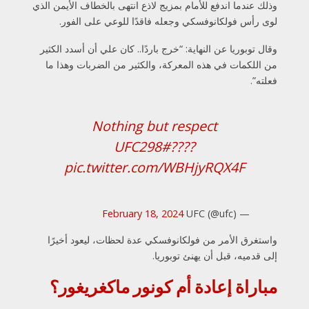
وذلك عندما اندفع للأمام بمزيج لاذع انتهى بالخطاف الأيمن الذي
لوى رأس فولكانوفسكي وجعله فاقدًا للوعي على الفور.
وقال توبوريا عن النهاية: “خرج باردًا.. كان علي أن أسدد الكثير
من اللكمات في هذه المعركة، والكثير من الضربات وهذا ما
فعلته”.
Nothing but respect
#UFC298
????
pic.twitter.com/WBHjyRQX4F
February 18, 2024
— UFC (@ufc)
واستغرق الأمر من فولكانوفسكي عدة لحظات، ليعود أخيرًا
إلى قدميه، قبل أن يهنئ توبوريا.
مباراة إعادة أم كونور ماكغريغور؟