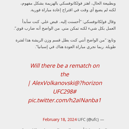
وبطبيعة الحال، اهتز فولكانوفسكي بالهزيمة بشكل مفهوم،
لكنه لم يضيع أي وقت في اقتراح إعادة مباراة فورية.
وقال فولكانوفسكي: “أحسنت إليه.. قبض علي. كنت سأبدأ
العمل بكل شيء لكنه تمكن مني. من الواضح أنه ضارب قوي”.
وتابع: “من الواضح أنني كنت بطل قسم وزن الريشة هذا لفترة
طويلة. ربما نجري مباراة العودة هناك في إسبانيا”.
Will there be a rematch on
the
|
@AlexVolkanovski
horizon?
#UFC298
pic.twitter.com/h2aINanba1
February 18, 2024
— UFC (@ufc)