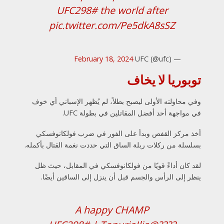
#UFC298
the world after
pic.twitter.com/Pe5dkA8sSZ
February 18, 2024
— UFC (@ufc)
توبوريا لا يخاف
وفي محاولته الأولى ليصبح بطلاً، لم يُظهر الإسباني أي خوف
في مواجهة أحد أفضل المقاتلين في بطولة UFC.
أخذ مركز القفص وبدأ على الفور في ضرب فولكانوفسكي
بسلسلة من ركلات ربلة الساق التي حددت نغمة القتال بأكمله.
لقد كان أداءً قويًا من فولكانوفسكي في المقابل، حيث ظل
ينظر إلى الرأس والجسم قبل أن ينزل إلى الساقين أيضًا.
A happy CHAMP