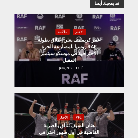
قد يعجبك أيضا
الأخبار
ملاكمة
عمر كريمليف يعلن إطلاق بطولة
RAF روسيا للمصارعة الحرة
الاحترافية في موسكو سبتمبر
المقبل
11 July,2026
PFL
الأخبار
هتان السيف تتألق بالضربة
القاضية في أول ظهور احترافي