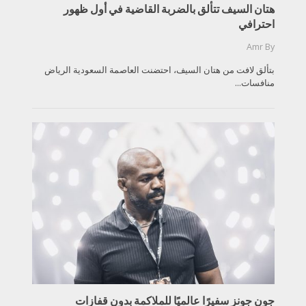
هتان السيف تتألق بالضربة القاضية في أول ظهور
احترافي
Amr
By
بتألق لافت من هتان السيف، احتضنت العاصمة السعودية الرياض
منافسات...
جون جونز سفيرًا عالميًا للملاكمة بدون قفازات