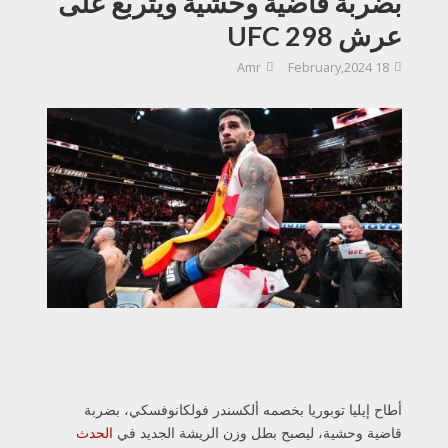
بضربة قاضية وحشية ويتربع على
عرش UFC 298
Amr
18 February,2024
أطاح إيليا توبوريا بخصمه ألكسندر فولكانوفسكي، بضربة
قاضية وحشية، ليصبح بطل وزن الريشة الجديد في
الحدث