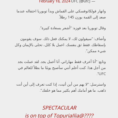
February 18, 2024
— UFC (@ufc)
وانهار فولكانوفسكي على القماش وبدأ توبوريا احتفاله عندما
صعد إلى القمة بوزن 145 رطلاً.
وقال توبوريا بعد فوزه: “أشعر بسعادة كبيرة”.
وأضاف: “سيقولون لك، لا يمكنك فعل ذلك. سوف يقومون
بإسقاطك. فقط ثق بنفسك. اعمل بلا كلل، تحلى بالإيمان وكل
شيء ممكن”.
وتابع: “أنا أعرف فقط مهاراتي. أنا أعمل بجد. لقد عملت بجد
من أجل هذا. كنت أعلم أنني سأصبح يومًا ما بطلاً للعالم في
UFC”.
واسترسل: “لا يهم من أين أتيت، إذا كنت تعرف إلى أين أنت
ذاهب. ما هو أمامك أهم بكثير مما هو خلفك”.
SPECTACULAR
is on top of
@TopuriaIlia
????