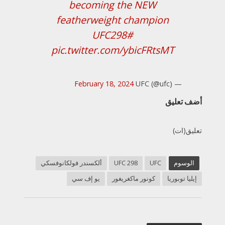
becoming the NEW
featherweight champion
#UFC298
pic.twitter.com/ybicFRtsMT
February 18, 2024
— UFC (@ufc)
أضف تعليق
تعليق(ات)
الوسوم
UFC
UFC 298
ألكسندر فولكانوفسكي
إيليا توبوريا
كونور ماكغريغور
يو إف سي