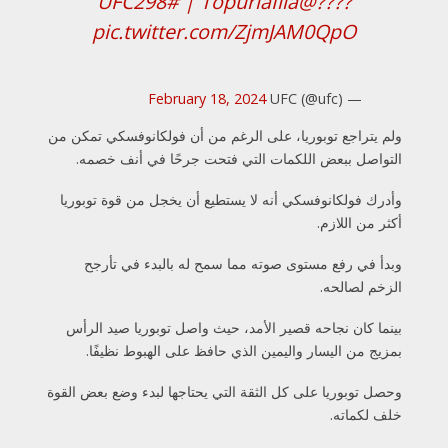
#UFC298
|
@TopuriaIlia
????
pic.twitter.com/ZjmJAM0QpO
February 18, 2024
— UFC (@ufc)
ولم يتراجع توبوريا، على الرغم من أن فولكانوفسكي تمكن من
التواصل ببعض اللكمات التي فتحت جرحًا في أنف خصمه.
وأدرك فولكانوفسكي أنه لا يستطيع أن يخجل من قوة توبوريا
أكثر من اللازم.
وبدأ في رفع مستوى صوته مما سمح له بالبدء في تأرجح
الزخم لصالحه.
بينما كان نجاحه قصير الأمد، حيث واصل توبوريا صيد الرأس
بمزيج من اليسار واليمين الذي حافظ على الهبوط نظيفًا.
وحصل توبوريا على كل الثقة التي يحتاجها لبدء وضع بعض القوة
خلف لكماته.