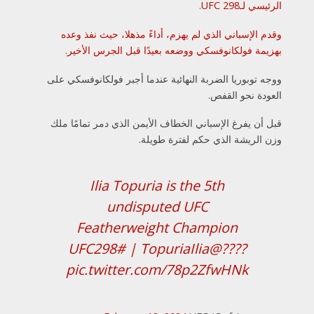
الرئيسي لـUFC 298
.
وقدم الإسباني الذي لم يهزم، أداءً مذهلا، حيث نفذ وعده
بهزيمة فولكانوفسكي ووضعه بعيدًا قبل الجرس الأخير.
ووجه توبوريا الضربة النهائية عندما أجبر فولكانوفسكي على
العودة نحو القفص.
قبل أن يفرغ الإسباني الخطاف الأيمن الذي دمر تمامًا ملك
وزن الريشة الذي حكم لفترة طويلة.
Ilia Topuria is the 5th
undisputed UFC
Featherweight Champion
#UFC298
|
@TopuriaIlia
????
pic.twitter.com/78p2ZfwHNk