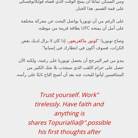
ومن الممكن تمامًا أن يمنح الوقت الذي قضاه فولكانوفسكي
على قمة القسم، هذا الخيار.
على الرغم من أن توبوريا يواصل البحث عن معركة مختلفة
على أمل أن يمنحه UFC بطاقة قريبة من موطنه.
وصاح توبوريا: “
كونور ماكغريغور
، إذا كان لا يزال لديك بعض
الكرات، فسوف أكون في انتظارك في إسبانيا”.
يبدو من غير المرجح أن يحصل توبوريا على رغبته، ولكنه الآن
حصل على حزام اللقب الذي سيجذب بلا شك الكثير من
المتنافسين ليأتوا للبحث عنه بعد أن أصبح التاج ثابتًا على رأسه.
"Trust yourself. Work
tirelessly. Have faith and
anything is
shares
@TopuriaIlia
possible."
his first thoughts after