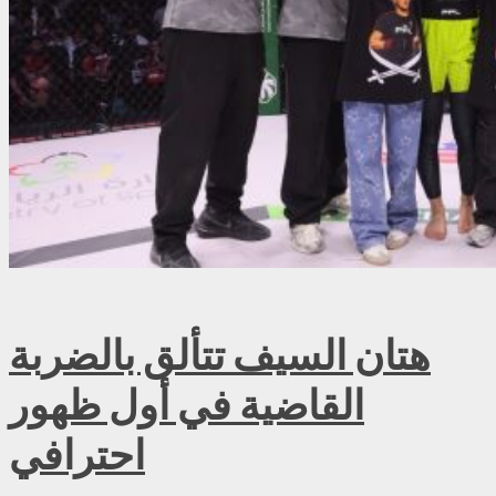
هتان السيف تتألق بالضربة
القاضية في أول ظهور
احترافي