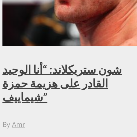
شون ستريكلاند: “أنا الوحيد
القادر على هزيمة حمزة
شيماييف”
By
Amr