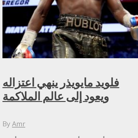
فلويد مايويذر ينهي اعتزاله
ويعود إلى عالم الملاكمة
By
Amr