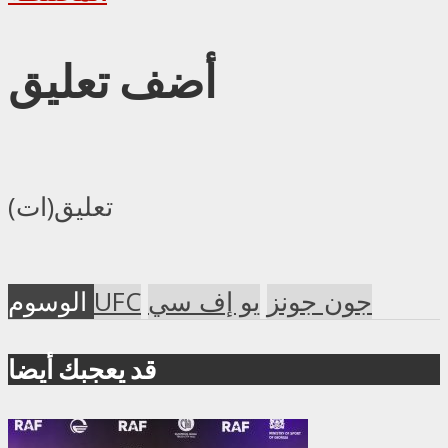
أضف تعليق
تعليق(ات)
جون جونز
يو إف سي
UFC
الوسوم
قد يعجبك أيضا