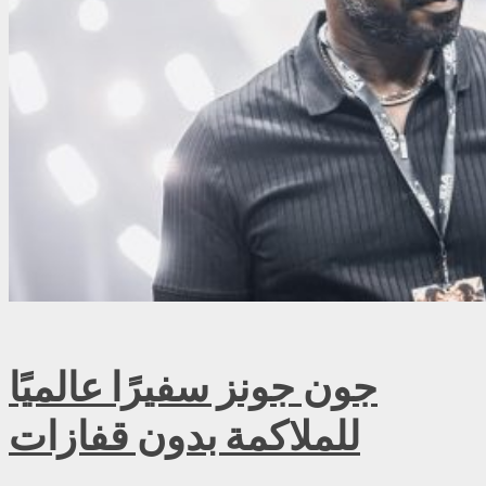
جون جونز سفيرًا عالميًا
للملاكمة بدون قفازات