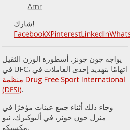
Amr
شارك!
Facebook
X
Pinterest
LinkedIn
What
يواجه جون جونز، أسطورة الوزن الثقيل
في UFC، اتهامًا بتهديد إحدى العاملات في
منظمة Drug Free Sport International
(DFSI)
.
وجاء ذلك أثناء جمع عينات مؤخرًا في
منزل جون جونز، في ألبوكيرك، نيو
مكسيكو.