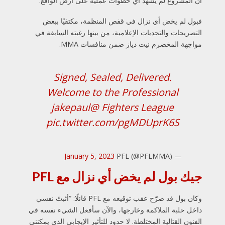
أن المشروع لم يشهد أي خطوات عملية على أرض الواقع.
فبول لم يخض أي نزال في قفص المنظمة، مكتفيًا ببعض
التصريحات والتحديات الإعلامية، من بينها رغبته السابقة في
مواجهة المخضرم نيت دياز ضمن منافسات MMA.
Signed, Sealed, Delivered.
Welcome to the Professional
@jakepaul
Fighters League
pic.twitter.com/pgMDUprK6S
January 5, 2023
— PFL (@PFLMMA)
جيك بول لم يخض أي نزال مع PFL
وكان بول قد صرّح عقب توقيعه مع PFL قائلًا: “أثبتّ نفسي
داخل حلبة الملاكمة وخارجها، والآن سأفعل الشيء نفسه في
الفنون القتالية المختلطة. لا حدود للتأثير الإيجابي الذي يمكنني