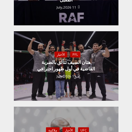
11 July,2026
PFL
الأخبار
هتان السيف تتألق بالضربة
القاضية في أول ظهور احترافي
11 July,2026
UFC
الأخبار
ملاكمة