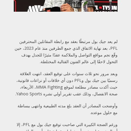
لم يعد جيك بول مرتبطًا بعقد مع رابطة المقاتلين المحترفين
PFL، بعد نهاية الاتفاق الذي جمع الطرفين منذ عام 2023، حين
وقّع نجم مواقع التواصل والملاكمة عقدًا مثيرًا للجدل بهدف
التحول لاحقًا إلى عالم الفنون القتالية المختلطة.
وبعد مرور نحو ثلاث سنوات على توقيع العقد، انتهت العلاقة
رسميًا بين جيك بول وPFL دون أي خلافات أو نزاعات قانونية،
حيث أكدت مصادر مطلعة لموقع MMA Fighting، الأربعاء،
صحة الانفصال، وذلك عقب تقرير أولي نشره Yahoo Sports.
وأوضحت المصادر أن العقد بلغ مدته الطبيعية وانتهى ببساطة
مع حلول موعده.
ورغم الضجة الكبيرة التي صاحبت توقيع جيك بول مع PFL، إلا