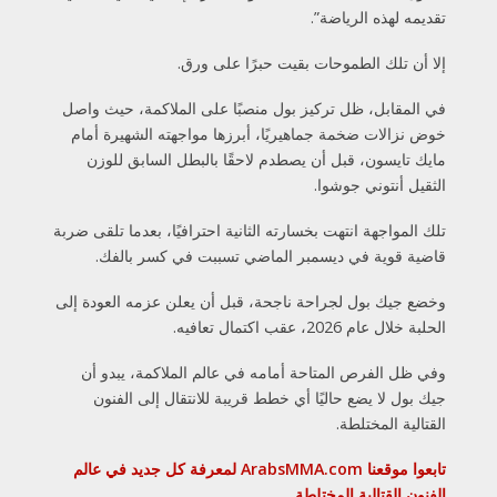
تقديمه لهذه الرياضة”.
إلا أن تلك الطموحات بقيت حبرًا على ورق.
في المقابل، ظل تركيز بول منصبًا على الملاكمة، حيث واصل
خوض نزالات ضخمة جماهيريًا، أبرزها مواجهته الشهيرة أمام
مايك تايسون، قبل أن يصطدم لاحقًا بالبطل السابق للوزن
الثقيل أنتوني جوشوا.
تلك المواجهة انتهت بخسارته الثانية احترافيًا، بعدما تلقى ضربة
قاضية قوية في ديسمبر الماضي تسببت في كسر بالفك.
وخضع جيك بول لجراحة ناجحة، قبل أن يعلن عزمه العودة إلى
الحلبة خلال عام 2026، عقب اكتمال تعافيه.
وفي ظل الفرص المتاحة أمامه في عالم الملاكمة، يبدو أن
جيك بول لا يضع حاليًا أي خطط قريبة للانتقال إلى الفنون
القتالية المختلطة.
تابعوا موقعنا ArabsMMA.com لمعرفة كل جديد في عالم
الفنون القتالية المختلطة