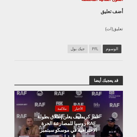
أضف تعليق
تعليق(ات)
الوسوم
PFL
جيك بول
قد يعجبك أيضا
الأخبار
ملاكمة
عمر كريمليف يعلن إطلاق بطولة
RAF روسيا للمصارعة الحرة
الاحترافية في موسكو سبتمبر
المقبل