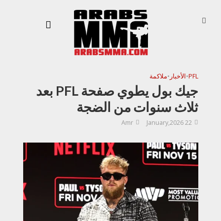
PFL
•
الأخبار
•
ملاكمة
جيك بول يطوي صفحة PFL بعد
ثلاث سنوات من الضجة
Amr
22 January,2026