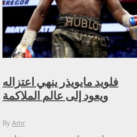
فلويد مايويذر ينهي اعتزاله
ويعود إلى عالم الملاكمة
By
Amr