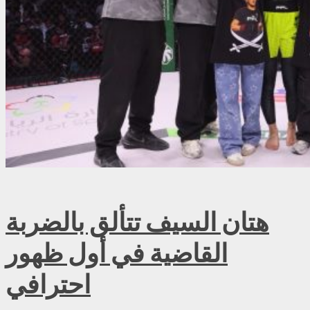
هتان السيف تتألق بالضربة
القاضية في أول ظهور
احترافي