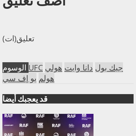
أضف تعليق
تعليق(ات)
جيك بول
دانا وايت
هولي
UFC
الوسوم
هولم
يو إف سي
قد يعجبك أيضا