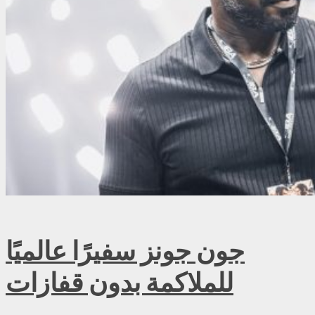
جون جونز سفيرًا عالميًا
للملاكمة بدون قفازات