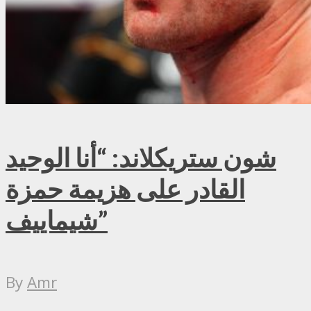
شون ستريكلاند: “أنا الوحيد
القادر على هزيمة حمزة
شيماييف”
By
Amr