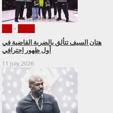
الأخبار
•
PFL
هتان السيف تتألق بالضربة القاضية في
أول ظهور احترافي
11 July,2026