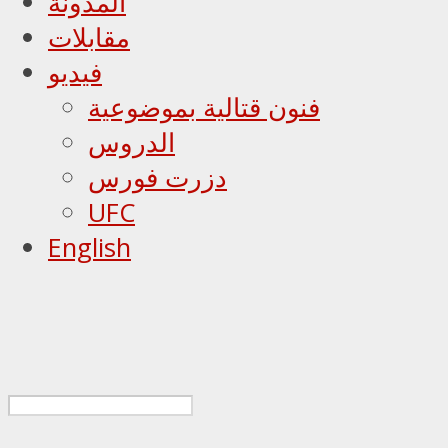
المدونة
مقابلات
فيديو
فنون قتالية بموضوعية
الدروس
دزرت فورس
UFC
English