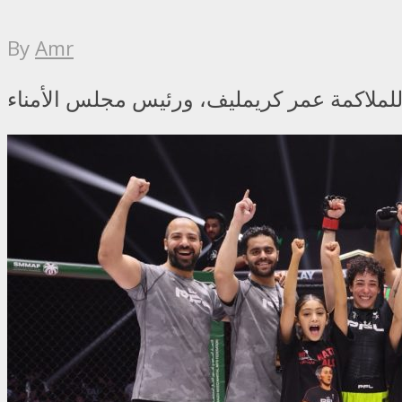
By
Amr