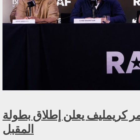
ريمليف يعلن إطلاق بطولة RAF روسيا للمصارعة الحرة الاحترافية في موسكو سبتمبر
المقبل