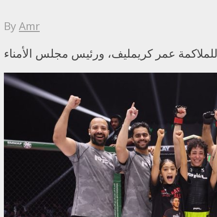
By
Amr