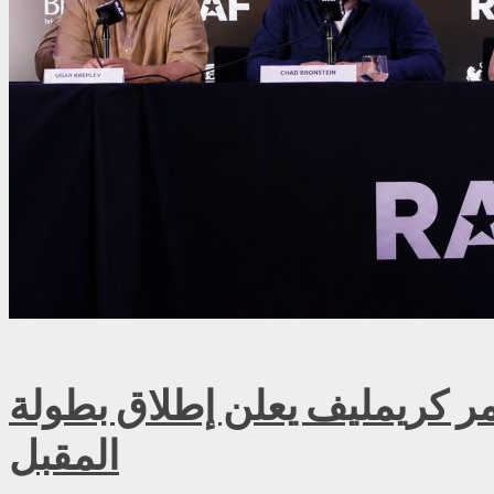
ريمليف يعلن إطلاق بطولة RAF روسيا للمصارعة الحرة الاحترافية في موسكو سبتمبر
المقبل