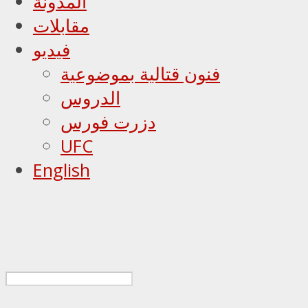
المدونة
مقابلات
فيديو
فنون قتالية بموضوعية
الدروس
دزرت فورس
UFC
English