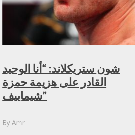
شون ستريكلاند: “أنا الوحيد
القادر على هزيمة حمزة
شيماييف”
By
Amr