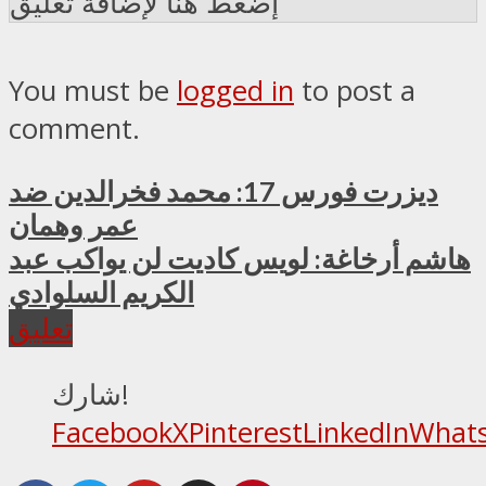
إضغط هنا لإضافة تعليق
You must be
logged in
to post a
comment.
ديزرت فورس 17: محمد فخرالدين ضد
عمر وهمان
هاشم أرخاغة: لويس كاديت لن يواكب عبد
الكريم السلوادي
تعليق
شارك!
Facebook
X
Pinterest
LinkedIn
What