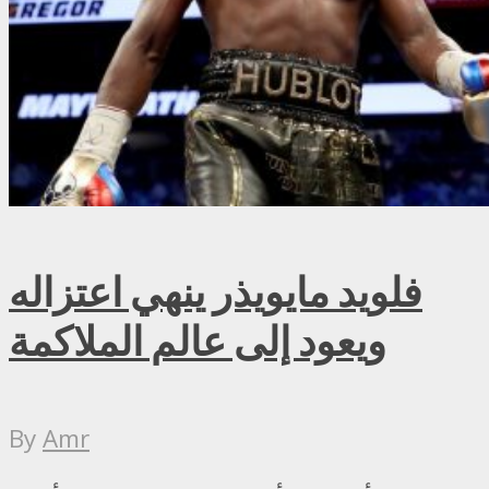
فلويد مايويذر ينهي اعتزاله
ويعود إلى عالم الملاكمة
By
Amr