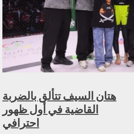
هتان السيف تتألق بالضربة
القاضية في أول ظهور
احترافي