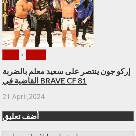
الأخبار
•
فيديو
إركو جون ينتصر على سعيد معلم بالضربة
القاضية في BRAVE CF 81
21 April,2024
أضف تعليق