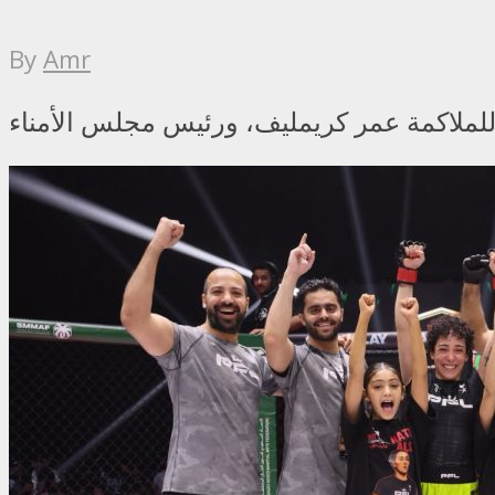
By
Amr