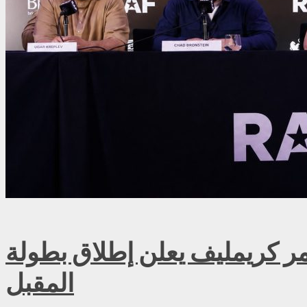
ريمليف يعلن إطلاق بطولة RAF روسيا للمصارعة الحرة الاحترافية في موسكو سبتمبر
المقبل