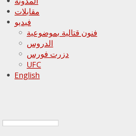
المدونة
مقابلات
فيديو
فنون قتالية بموضوعية
الدروس
دزرت فورس
UFC
English