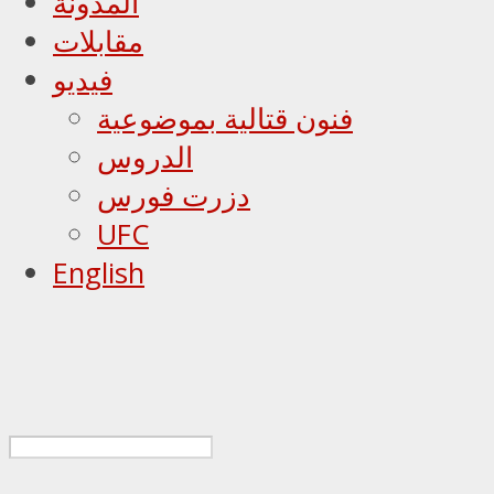
المدونة
مقابلات
فيديو
فنون قتالية بموضوعية
الدروس
دزرت فورس
UFC
English