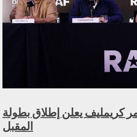
ريمليف يعلن إطلاق بطولة RAF روسيا للمصارعة الحرة الاحترافية في موسكو سبتمبر
المقبل