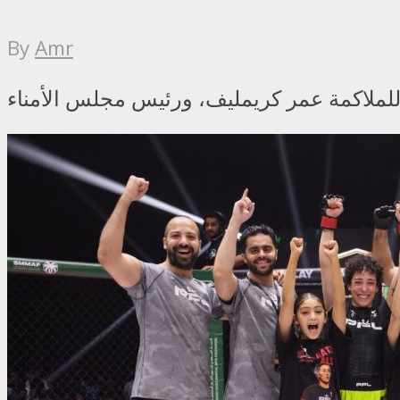
By
Amr