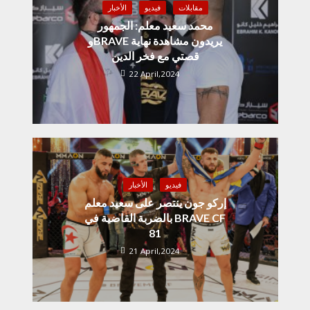
مقابلات
فيديو
الأخبار
محمد سعيد معلم: الجمهور
وBRAVE يريدون مشاهدة نهاية
قصتي مع فخر الدين
22 April,2024
فيديو
الأخبار
إركو جون ينتصر على سعيد معلم
بالضربة القاضية في BRAVE CF
81
21 April,2024