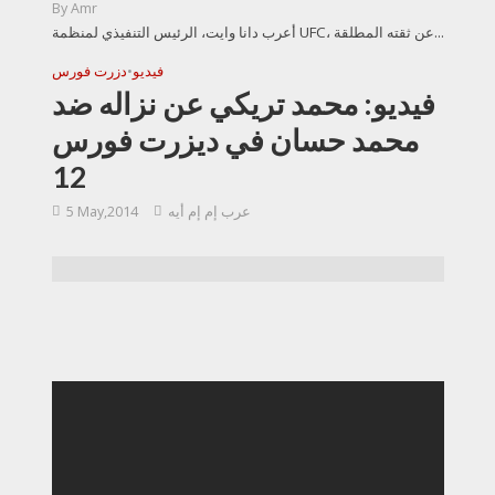
By
Amr
أعرب دانا وايت، الرئيس التنفيذي لمنظمة UFC، عن ثقته المطلقة...
فيديو
•
دزرت فورس
فيديو: محمد تريكي عن نزاله ضد
محمد حسان في ديزرت فورس
12
عرب إم إم أيه
5 May,2014