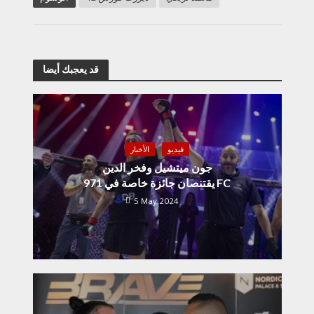
قد يعجبك أيضا
فيديو
الأخبار
جون ميتشيل وفخر الدين
يقتنصان جائزة خاصة في 971 FC
5 May,2024