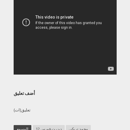
أضف تعليق
تعليق(ات)
محمد تريكي
ديزرت فورس 12
الوسوم