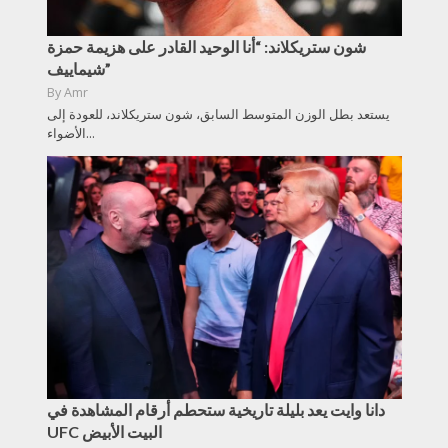
شون ستريكلاند: “أنا الوحيد القادر على هزيمة حمزة
شيماييف”
By
Amr
يستعد بطل الوزن المتوسط السابق، شون ستريكلاند، للعودة إلى
الأضواء...
دانا وايت يعد بليلة تاريخية ستحطم أرقام المشاهدة في
UFC البيت الأبيض