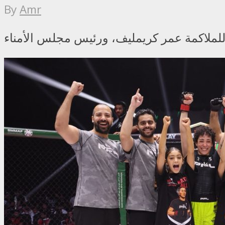
By
Amr