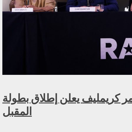
ريمليف يعلن إطلاق بطولة RAF روسيا للمصارعة الحرة الاحترافية في موسكو سبتمبر
المقبل