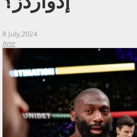
إدواردز؟
8 July,2024
Amr