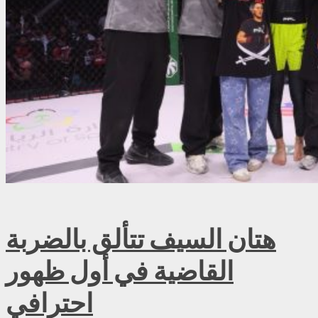
هتان السيف تتألق بالضربة
القاضية في أول ظهور
احترافي