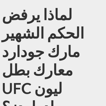
لماذا يرفض
الحكم الشهير
مارك جودارد
معارك بطل
UFC ليون