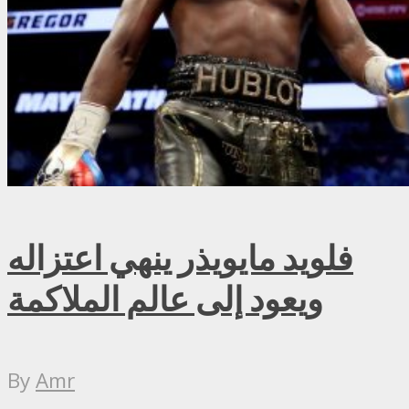
فلويد مايويذر ينهي اعتزاله
ويعود إلى عالم الملاكمة
By
Amr