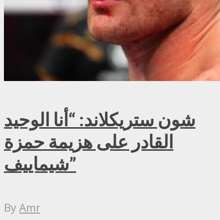
شون ستريكلاند: “أنا الوحيد
القادر على هزيمة حمزة
شيماييف”
By
Amr