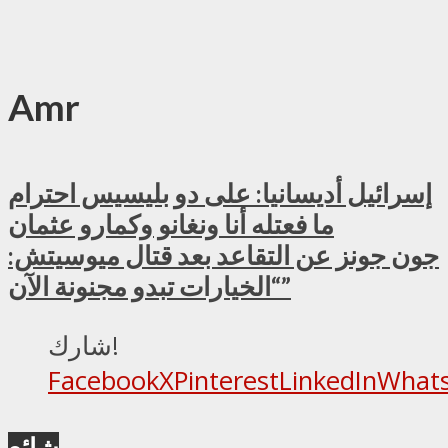
Amr
إسرائيل أديسانيا: على دو بليسيس احترام
ما فعتله أنا ونغانو وكمارو عثمان
جون جونز عن التقاعد بعد قتال ميوسيتش:
“الخيارات تبدو مجنونة الآن”
شارك!
Facebook
X
Pinterest
LinkedIn
What
شائع