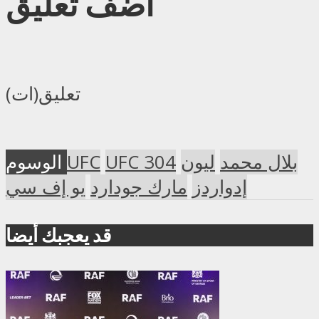
أضف تعليق
تعليق(ات)
بلال محمد
ليون
UFC 304
UFC
الوسوم
إدواردز
مارك جودارد
يو إف سي
قد يعجبك أيضا