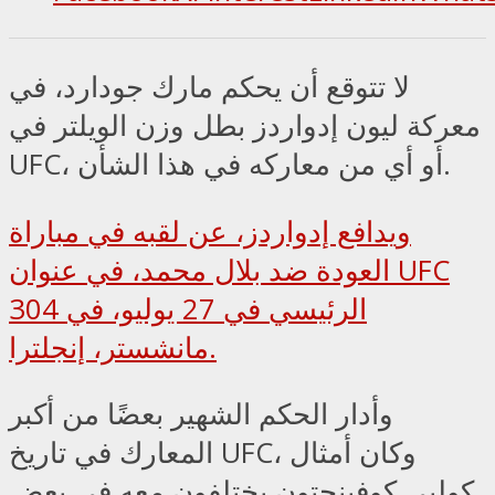
لا تتوقع أن يحكم مارك جودارد، في
معركة ليون إدواردز بطل وزن الويلتر في
UFC، أو أي من معاركه في هذا الشأن.
ويدافع إدواردز، عن لقبه في مباراة
العودة ضد بلال محمد، في عنوان UFC
304 الرئيسي في 27 يوليو، في
مانشستر، إنجلترا.
وأدار الحكم الشهير بعضًا من أكبر
المعارك في تاريخ UFC، وكان أمثال
كولبي كوفينجتون يختلفون معه في بعض