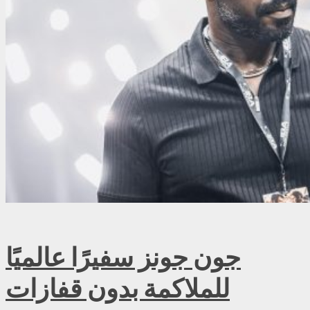
جون جونز سفيرًا عالميًا
للملاكمة بدون قفازات