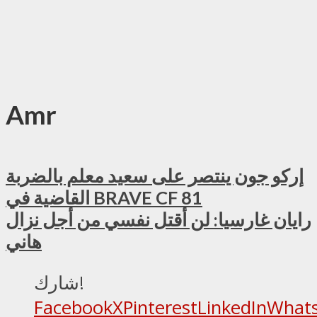
Amr
إركو جون ينتصر على سعيد معلم بالضربة
القاضية في BRAVE CF 81
رايان غارسيا: لن أقتل نفسي من أجل نزال
هاني
شارك!
Facebook
X
Pinterest
LinkedIn
What