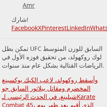
Amr
شارك!
Facebook
X
Pinterest
LinkedIn
What
تمكن بطل UFC السابق للوزن المتوسط
لوك روكهولد، من تحقيق ​​فوزه الأول في
الرياضات القتالية بشكل عام منذ سنوات.
وأسقط روكهولد، لاعب الكيك بوكسينغ
المخضرم ومقاتل بيلاتور السابق جو
شيلينغ، في الحدث الرئيسي لـKarate
Combat 45، الذي أقيم بعد ظهر يوم