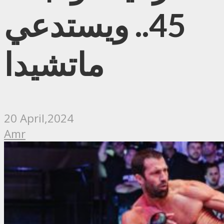
45.. ويستدعي
ماتشيدا
20 April,2024
Amr