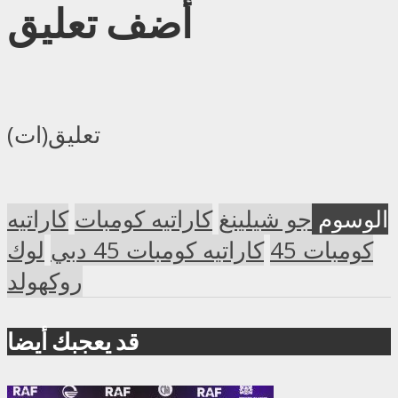
أضف تعليق
تعليق(ات)
الوسوم
جو شيلينغ
كاراتيه كومبات
كاراتيه
كومبات 45
كاراتيه كومبات 45 دبي
لوك
روكهولد
قد يعجبك أيضا