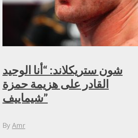
شون ستريكلاند: “أنا الوحيد
القادر على هزيمة حمزة
شيماييف”
By
Amr