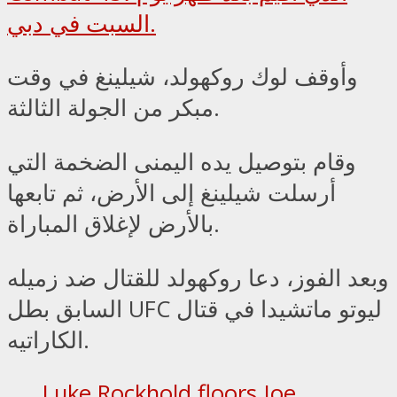
السبت في دبي.
وأوقف لوك روكهولد، شيلينغ في وقت
مبكر من الجولة الثالثة.
وقام بتوصيل يده اليمنى الضخمة التي
أرسلت شيلينغ إلى الأرض، ثم تابعها
بالأرض لإغلاق المباراة.
وبعد الفوز، دعا روكهولد للقتال ضد زميله
السابق بطل UFC ليوتو ماتشيدا في قتال
الكاراتيه.
Luke Rockhold floors Joe