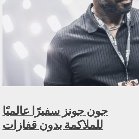
جون جونز سفيرًا عالميًا
للملاكمة بدون قفازات