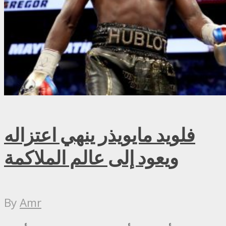
فلويد مايويذر ينهي اعتزاله
ويعود إلى عالم الملاكمة
By
Amr