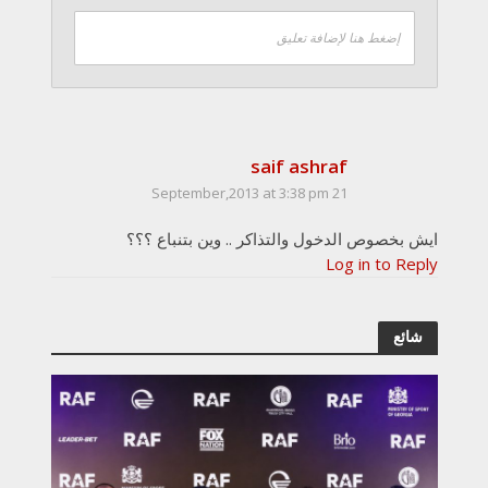
إضغط هنا لإضافة تعليق
saif ashraf
21 September,2013 at 3:38 pm
ايش بخصوص الدخول والتذاكر .. وين بتنباع ؟؟؟
Log in to Reply
شائع