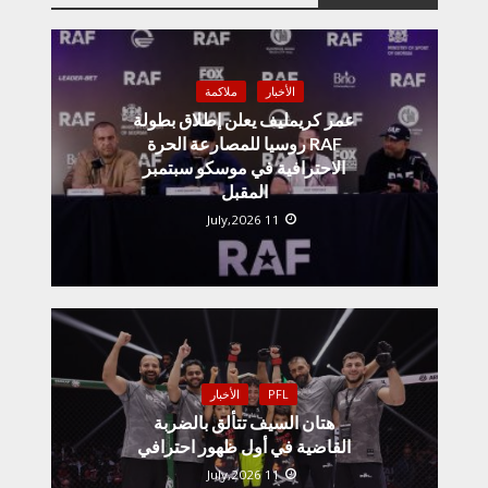
الأخبار
ملاكمة
عمر كريمليف يعلن إطلاق بطولة
RAF روسيا للمصارعة الحرة
الاحترافية في موسكو سبتمبر
المقبل
11 July,2026
PFL
الأخبار
هتان السيف تتألق بالضربة
القاضية في أول ظهور احترافي
11 July,2026