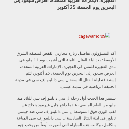
الفجيرة، الإمارات العربية المتحدة، العرض سيعود إلى
البحرين يوم الجمعة، 25 أكتوبر
أكد المسؤولون تفاصيل زيارة محاربي القفص لمنطقة الشرق
الأوسط؛ بعد ليلة القتال الثامنة التي أقيمت يوم 11 مايو في
نادي الفجيرة للتنس في الفجيرة، الإمارات العربية المتحدة،
العرض سيعود إلى البحرين يوم الجمعة، 25 أكتوبر، لتتم
إستضافة ليلة القتال التاسعة ل سي دابليىو إف سي في مدينة
الخليفة الرياضية في مدينة عيسى.
سيميز هذا الحدث أول رحلة ل سي دابليىو إف سي للبلاد منذ
مايو من العام الماضي، عندما دافع جايل غيرمود بنجاح عن
لقب الوزن فوق المتوسط ل سي دابليىو إف سي ضد جيسي
تايلور في ليلة القتال السادسة ل سي دابليىو إف سي المباعة
بالكامل، وكانت هذه المباراة التي أظهرت أيضاً من يحب جيم