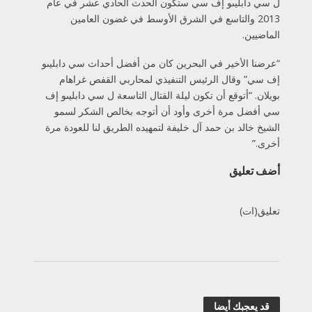
ل سي دابليىو إف سي ستكون الحدث الحادي عشر في عام
2013 والتاسع في الشرق الأوسط في غضون العامين
الماضيين.
“عرضنا الأخير في البحرين كان من أفضل أحداث سي دابليىو
إف سي” وقال الرئيس التنفيذي لمحاربي القفص غراهام
بويلان. “أتوقع أن تكون ليلة القتال التاسعة ل سي دابليىو إف
سي أفضل مرة أخرى وأود أن أتوجه بخالص الشكر لسمو
الشيخ خالد بن حمد آل خليفة لتمهيده الطريق لنا للعودة مرة
أخرى.”
أضف تعليق
تعليق(ات)
قد يعجبك أيضا