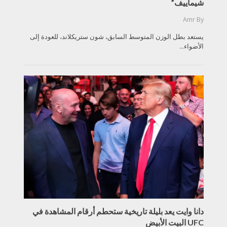
شيماييف”
Amr
By
يستعد بطل الوزن المتوسط السابق، شون ستريكلاند، للعودة إلى
الأضواء...
دانا وايت يعد بليلة تاريخية ستحطم أرقام المشاهدة في
UFC البيت الأبيض