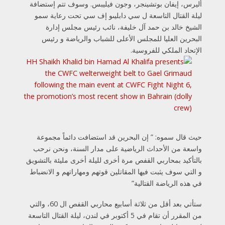
أليرس، إيفان بوتشينجر، وجون فيليبس. وسوف تتم إستضافة
ليلة القتال التاسعة ل سي دابليىو إف سي تحت رعاية سمو
الشيخ خالد بن حمد آل خليفة، نائب رئيس مجلس إدارة
البحرين العليا للمجلس الأعلى للشباب والرياضة و رئيس
الإتحاد الملكي للفروسية.
حيث قال سموه: ” إن البحرين قد استضافت دائماً مجموعة
واسعة من الأحداث الرياضية على مدار السنة، ونحن نرحب
بالتأكيد بمحاربي القفص مرة أخرى لليلة أخرى مليئة بالتشويق
و التي سوف يثبت فيها المقاتلين قوتهم ومهاراتهم و الانضباط
في هذه الرياضة القتالية”
ستأتي بعد أقل من ثلاثة أسابيع محاربي القفص ال 60، والتي
من المقرر أن تقام في 5 أكتوبر في لندن، ليلة القتال التاسعة