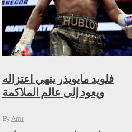
فلويد مايويذر ينهي اعتزاله
ويعود إلى عالم الملاكمة
By
Amr