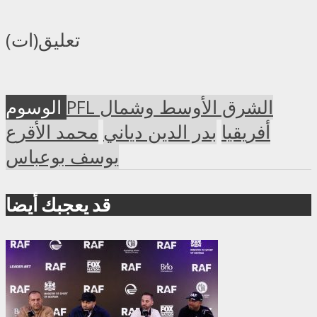
تعليق(ات)
PFL الشرق الأوسط وشمال
الوسوم
أفريقيا
بدر الدين دياني
محمد الأقرع
يوسف بوعباس
قد يعجبك أيضا