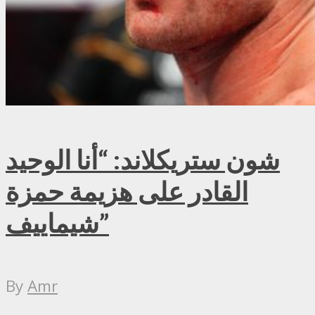
شون ستريكلاند: “أنا الوحيد
القادر على هزيمة حمزة
شيماييف”
By
Amr