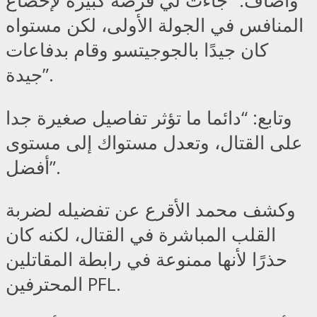
وأضاف: “جاءت لي فرصة كبيرة لإخضاع
المنافس في الجولة الأولى، لكن مستواه
كان جيدًا بالجوجيتسو وقام بدفاعات
جيدة”.
وتابع: “دائما ما تؤثر تفاصيل صغيرة جدا
على القتال، وتعدل مستواك إلى مستوى
أفضل”.
وكشف محمد الأقرع عن تفضيله لضربة
القلب المباشرة في القتال، لكنه كان
حذرًا لأنها ممنوعة في رابطة المقاتلين
المحترفين PFL.