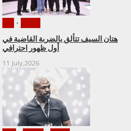
الأخبار
•
PFL
هتان السيف تتألق بالضربة القاضية في
أول ظهور احترافي
11 July,2026