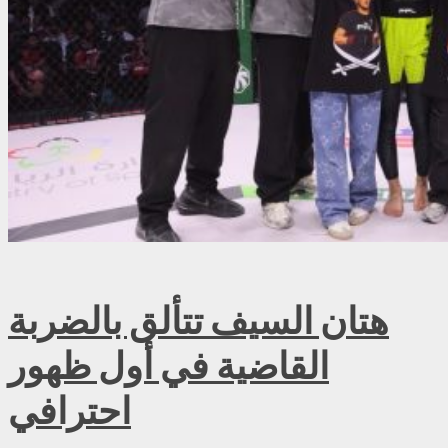
هتان السيف تتألق بالضربة
القاضية في أول ظهور
احترافي