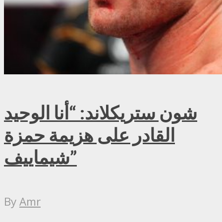
شون ستريكلاند: “أنا الوحيد
القادر على هزيمة حمزة
شيماييف”
By
Amr