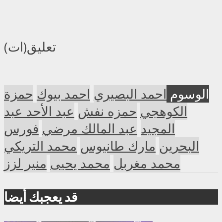
تعليق(ات)
الوسوم
احمد البصيري
احمد بيوك
حمزة
الكوهجي
حمزه نفش
عبد الأحد عبد
المجيد
عبد المالك مرضي
فورس
البحرين
مارك طانيوس
محمد التريكي
محمد مغربل
محمد يحيى
منير لزز
قد يعجبك أيضا