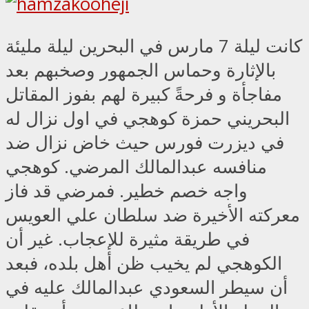
كانت ليلة 7 مارس في البحرين ليلة مليئة
بالإثارة وحماس الجمهور وصخبهم بعد
مفاجأة و فرحةً كبيرة لهم بفوز المقاتل
البحريني حمزة كوهجي في اول نزال له
في ديزرت فورس حيث خاض نزال ضد
منافسه عبدالمالك المرضي. كوهجي
واجه خصم خطير. فمرضي قد فاز
معركته الأخيرة ضد سلطان علي العويس
في طريقة مثيرة للإعجاب. غير أن
الكوهجي لم يخيب ظن أهل بلده، فبعد
أن سيطر السعودي عبدالمالك عليه في