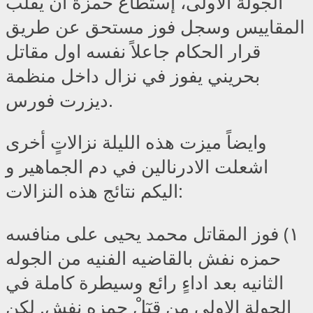
الجولة الأولى، إستطاع حمزة أن يقلب
المقاييس وسجل فوز مستحق عن طريق
قرار الحكام جاعلاً نفسه اول مقاتل
بحريني يفوز في نزال داخل منظمة
ديزرت فورس.
وايضاً ميزت هذه الليلة نزالاتٍ أخرى
اشعلت الادرنالين في دم الجماهير و
اليكم نتائج هذه النزالات:
١) فوز المقاتل محمد يحيى على منافسه
حمزه نفش بالقاضيه الفنيه من الجوله
الثانيه بعد اداءٍ رائع وسيطرة كاملة في
الجولة الاولى من قِبٓلْ حمزه نفش. لكن