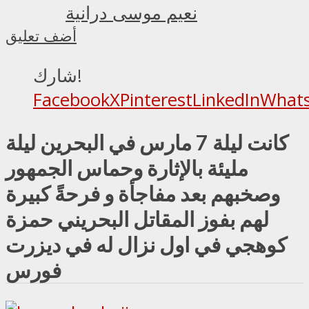
نعيم موسى درانية
أضف تعليق
شارك!
Facebook
X
Pinterest
LinkedIn
What
كانت ليلة 7 مارس في البحرين ليلة
مليئة بالإثارة وحماس الجمهور
وصخبهم بعد مفاجأة و فرحةً كبيرة
لهم بفوز المقاتل البحريني حمزة
كوهجي في اول نزال له في ديزرت
فورس