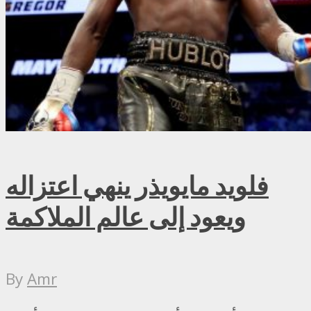
فلويد مايويذر ينهي اعتزاله
ويعود إلى عالم الملاكمة
By
Amr