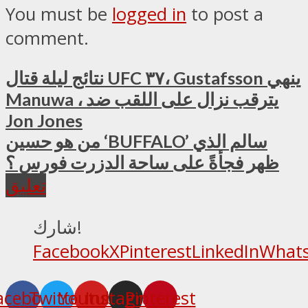
You must be
logged in
to post a
comment.
نتائج ليلة قتال UFC ٣٧، Gustafsson ينهي
Manuwa ، يترقب نزال على اللقب ضد
Jon Jones
من هو حسين ‘BUFFALO’ سالم الذي
ظهر فجأةً على ساحة الدزرت فورس ؟
تعليق
شارك!
Facebook
X
Pinterest
LinkedIn
What
acebook
Twitter
Youtube
Instagram
Pinterest