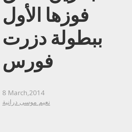
فوزها الأول
ببطولة دزرت
فورس
8 March,2014
نعيم موسى درانية