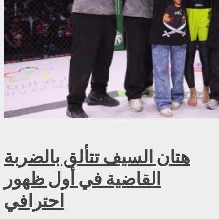
هتان السيف تتألق بالضربة
القاضية في أول ظهور
احترافي