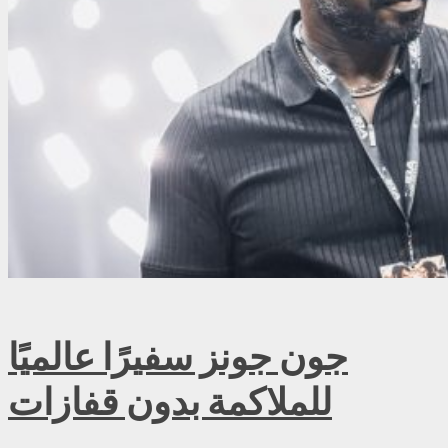
جون جونز سفيرًا عالميًا
للملاكمة بدون قفازات