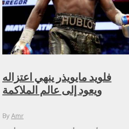
فلويد مايويذر ينهي اعتزاله
ويعود إلى عالم الملاكمة
By
Amr