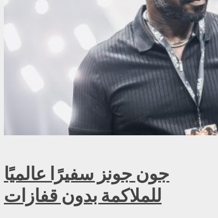
جون جونز سفيرًا عالميًا
للملاكمة بدون قفازات