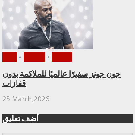
الأخبار
•
ملاكمة
•
UFC
جون جونز سفيرًا عالميًا للملاكمة بدون
قفازات
25 March,2026
أضف تعليق