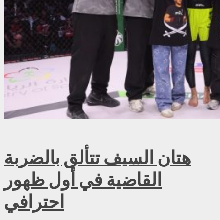
هتان السيف تتألق بالضربة
القاضية في أول ظهور
احترافي