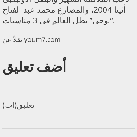
أثينا 2004، والمصارع محمد عبد الفتاح
“بوجى” بطل العالم فى 3 مناسبات.
نقلاً عن youm7.com
أضف تعليق
تعليق(ات)