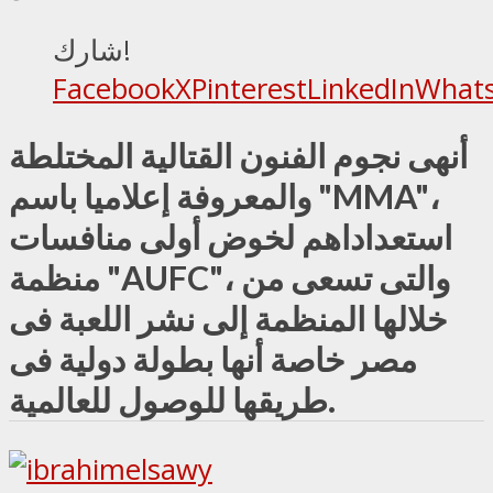
شارك!
Facebook
X
Pinterest
LinkedIn
What
أنهى نجوم الفنون القتالية المختلطة
والمعروفة إعلاميا باسم "MMA"،
استعداداهم لخوض أولى منافسات
منظمة "AUFC"، والتى تسعى من
خلالها المنظمة إلى نشر اللعبة فى
مصر خاصة أنها بطولة دولية فى
طريقها للوصول للعالمية.