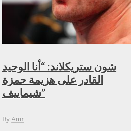
شون ستريكلاند: “أنا الوحيد
القادر على هزيمة حمزة
شيماييف”
By
Amr