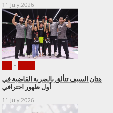
11 July,2026
الأخبار
•
PFL
هتان السيف تتألق بالضربة القاضية في
أول ظهور احترافي
11 July,2026