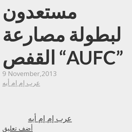
مستعدون
لبطولة مصارعة
القفص “AUFC”
9 November,2013
عرب إم إم أيه
عرب إم إم أيه
أضف تعليق