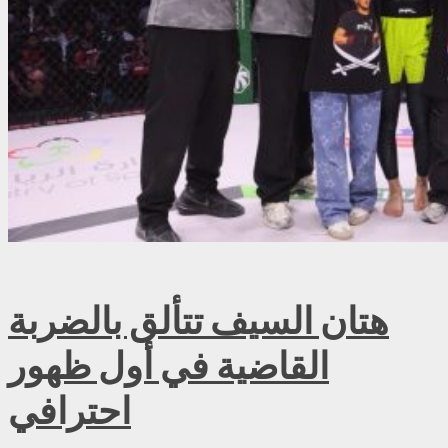
هتان السيف تتألق بالضربة
القاضية في أول ظهور
احترافي