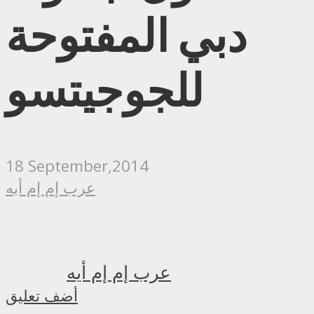
دبي المفتوحة
للجوجيتسو
18 September,2014
عرب إم إم أيه
عرب إم إم أيه
أضف تعليق