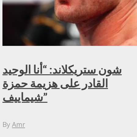
شون ستريكلاند: “أنا الوحيد
القادر على هزيمة حمزة
شيماييف”
By
Amr