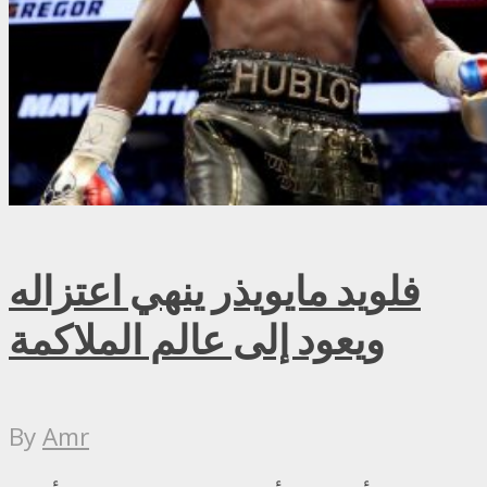
فلويد مايويذر ينهي اعتزاله
ويعود إلى عالم الملاكمة
By
Amr