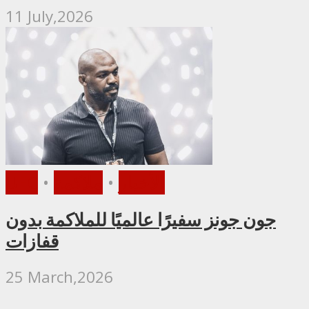
11 July,2026
الأخبار
•
ملاكمة
•
UFC
جون جونز سفيرًا عالميًا للملاكمة بدون
قفازات
25 March,2026