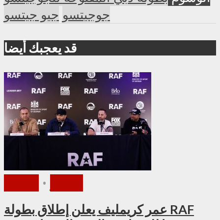
جوجيتسو
جيو جيتسو
قد يعجبك أيضا
الأخبار
•
ملاكمة
عمر كريمليف يعلن إطلاق بطولة RAF