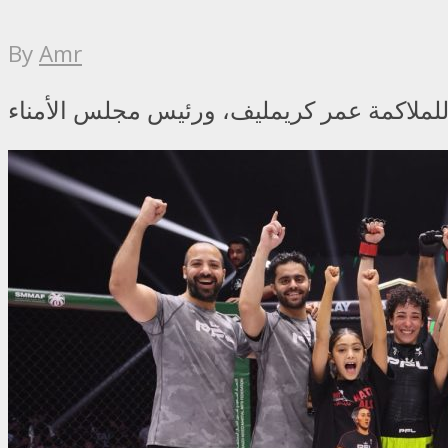
By
Amr