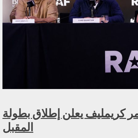
ريمليف يعلن إطلاق بطولة RAF روسيا للمصارعة الحرة الاحترافية في موسكو سبتمبر
المقبل