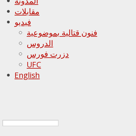
المدونة
مقابلات
فيديو
فنون قتالية بموضوعية
الدروس
دزرت فورس
UFC
English