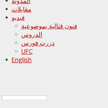
المدونة
مقابلات
فيديو
فنون قتالية بموضوعية
الدروس
دزرت فورس
UFC
English