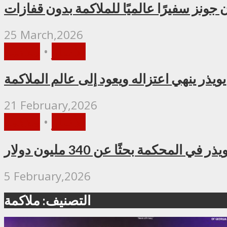
جونز سفيرًا عالميًا للملاكمة بدون قفازات
25 March,2026
الأخبار
•
ملاكمة
يويذر ينهي اعتزاله ويعود إلى عالم الملاكمة
21 February,2026
الأخبار
•
ملاكمة
 في المحكمة بحثًا عن 340 مليون دولار
5 February,2026
التصنيف: ملاكمة