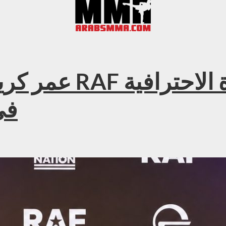
عمر كريمليف يعلن
في