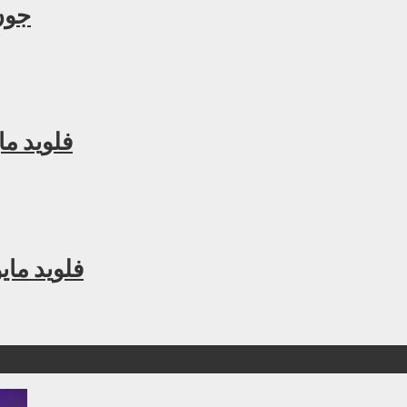
جون 
فلويد ما
فلويد مايويذر